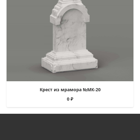
Крест из мрамора №МК-20
0
₽