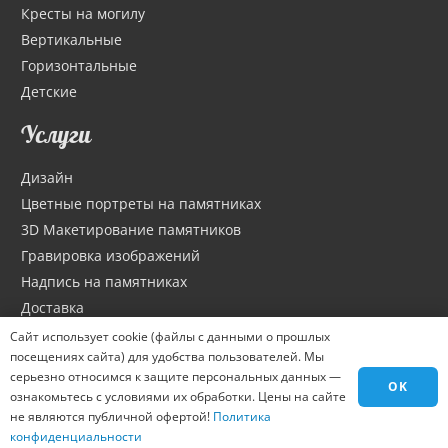
Кресты на могилу
Вертикальные
Горизонтальные
Детские
Услуги
Дизайн
Цветные портреты на памятниках
3D Макетирование памятников
Гравировка изображений
Надпись на памятниках
Доставка
Установка
Сайт использует cookie (файлы с данными о прошлых
посещениях сайта) для удобства пользователей. Мы
Информация
серьезно относимся к защите персональных данных —
OK
ознакомьтесь с условиями их обработки. Цены на сайте
не являются публичной офертой!
Политика
Цены на сайте не являются публичной офертой. Детали уточняйте
у менеджеров.
конфиденциальности