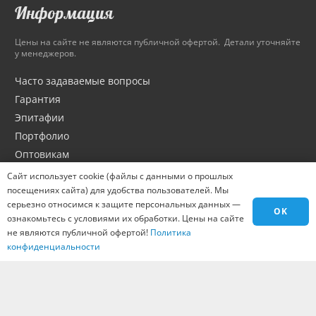
Информация
Цены на сайте не являются публичной офертой. Детали уточняйте
у менеджеров.
Часто задаваемые вопросы
Гарантия
Эпитафии
Портфолио
Оптовикам
Материалы
Сайт использует cookie (файлы с данными о прошлых
посещениях сайта) для удобства пользователей. Мы
Города
серьезно относимся к защите персональных данных —
Контакты
OK
ознакомьтесь с условиями их обработки. Цены на сайте
Вакансии
не являются публичной офертой!
Политика
конфиденциальности