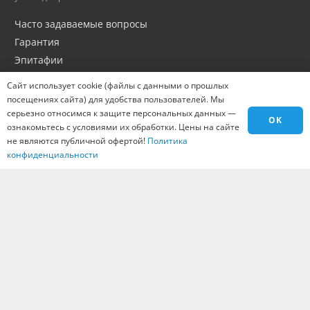
Часто задаваемые вопросы
Гарантия
Эпитафии
Портфолио
Сайт использует cookie (файлы с данными о прошлых
Оптовикам
посещениях сайта) для удобства пользователей. Мы
серьезно относимся к защите персональных данных —
Материалы
OK
ознакомьтесь с условиями их обработки. Цены на сайте
Города
не являются публичной офертой!
Политика
Контакты
конфиденциальности
Вакансии