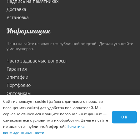
Надпись на памятниках
Доставка
Установка
Информация
Цены на сайте не являются публичной офертой. Детали уточняйте
у менеджеров.
Часто задаваемые вопросы
Гарантия
Эпитафии
Портфолио
Оптовикам
Материалы
Сайт использует cookie (файлы с данными о прошлых
посещениях сайта) для удобства пользователей. Мы
Города
серьезно относимся к защите персональных данных —
OK
Контакты
ознакомьтесь с условиями их обработки. Цены на сайте
Вакансии
не являются публичной офертой!
Политика
конфиденциальности