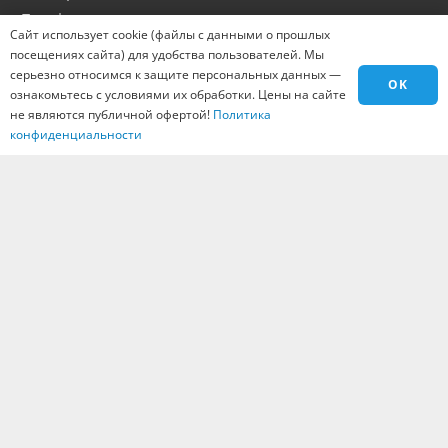
Портфолио
Сайт использует cookie (файлы с данными о прошлых
Оптовикам
посещениях сайта) для удобства пользователей. Мы
Материалы
серьезно относимся к защите персональных данных —
OK
ознакомьтесь с условиями их обработки. Цены на сайте
Города
не являются публичной офертой!
Политика
Контакты
конфиденциальности
Вакансии