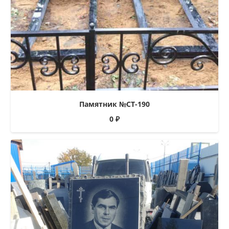
Памятник №СТ-190
0
₽