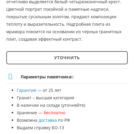
отчетливо выделяется белый четырехконечный крест.
Цветной портрет покойной и памятные надписи,
покрытые сусальным золотом, придают композиции
теплоту и выразительность. Надгробная плита из
мрамора покоится на основании из черных гранитных
плит, создавая эффектный контраст.
УТОЧНИТЬ
Количество
товара
Параметры памятника::
Армянский
Гарантия
— от 25 лет
памятник
Гранит – высшая категория
№АП-11
В наличии на складе (уточняйте)
Хранение —
бесплатно
Возможна
доставка
по РФ
Выдаем справку БО-13