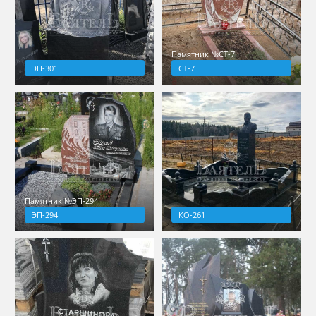
Памятник №СТ-7
ЭП-301
СТ-7
Памятник №ЭП-294
ЭП-294
КО-261