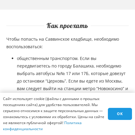
Как проехать
Чтобы попасть на Саввинское кладбище, необходимо
воспользоваться:
общественным транспортом. Если вы
передвигаетесь по городу Балашиха, необходимо
выбрать автобусы №№ 17 или 17Б, которые довезут
до остановки “Церковь”. Если вы едете из Москвы,
вам следует выйти на станции метро “Новокосино” и
занять место в маршрутном такси № 142. Выйдя на
Сайт использует cookie (файлы с данными о прошлых
остановке “Агрогородок”, необходимо выполнить
посещениях сайта) для удобства пользователей. Мы
пересадку на маршрутное такси № 15. Оно довезет
серьезно относимся к защите персональных данных —
OK
ознакомьтесь с условиями их обработки. Цены на сайте
до остановки “Саввинское кладбище”;
не являются публичной офертой!
Политика
на машине. Проехав 11 км по Носовихинскому
конфиденциальности