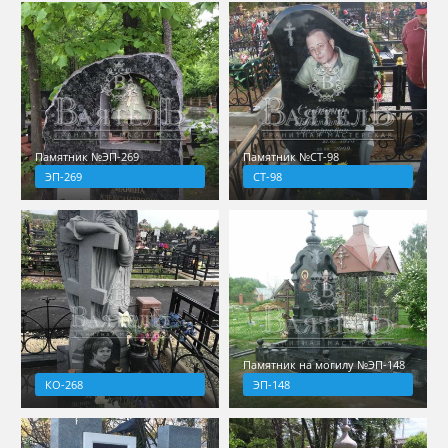
Памятник №ЭП-269
Памятник №СТ-98
ЭП-269
СТ-98
Памятник на могилу №ЭП-148
КО-268
ЭП-148