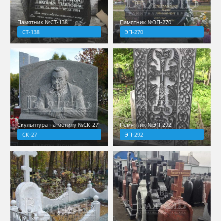
Памятник №СТ-138
Памятник №ЭП-270
СТ-138
ЭП-270
Скульптура на могилу №СК-27
Памятник №ЭП-292
СК-27
ЭП-292