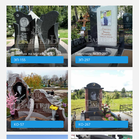
Памятник на могилу №ЭП-155
Памятник №ЭП-297
ЭП-155
ЭП-297
КО-57
КО-267