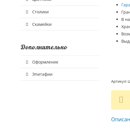
Гар
Столики
Гра
В на
Скамейки
Хра
Воз
Выд
Дополнительно
Оформление
Эпитафии
Артикул:
Ц
Описан