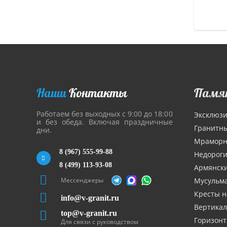
Наши
Контакты
Памя
Работаем без выходных с 9:00 до 18:00
Эксклюз
и без обеда. Включая праздничные
Гранитн
дни.
Мрамор
8 (967) 555-99-88
Недорог
8 (499) 113-93-08
Армянск
Мессенджеры
Мусульм
Кресты н
info@v-granit.ru
Вертика
top@v-granit.ru
Горизон
Для связи с руководством