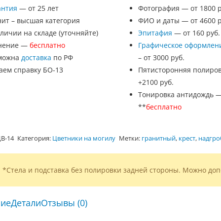
антия
— от 25 лет
Фотография — от 1800 р
нит – высшая категория
ФИО и даты — от 4600 р
личии на складе (уточняйте)
Эпитафия
— от 160 руб.
нение —
бесплатно
Графическое оформлен
можна
доставка
по РФ
– от 3000 руб.
аем справку БО-13
Пятисторонняя полиров
+2100 руб.
Тонировка антидождь 
**
бесплатно
В-14
Категория:
Цветники на могилу
Метки:
гранитный
,
крест
,
надгро
*Стела и подставка без полировки задней стороны. Можно доп
ие
Детали
Отзывы (0)