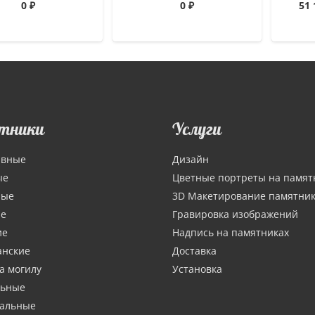
0
₽
0
₽
51
тники
Услуги
ивные
Дизайн
ые
Цветные портреты на памят
ные
3D Макетирование памятни
ие
Гравировка изображений
ие
Надпись на памятниках
анские
Доставка
а могилу
Установка
льные
тальные