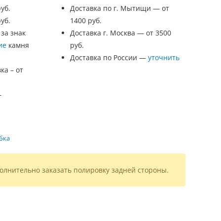
уб.
Доставка по г. Мытищи — от
уб.
1400 руб.
 за знак
Доставка г. Москва — от 3500
ие
камня
руб.
Доставка по России —
уточнить
ка – от
—
бка
олнительно заказать полировку задней стороны.