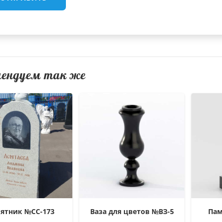
мендуем так же
ятник №СС-173
Ваза для цветов №ВЗ-5
Пам