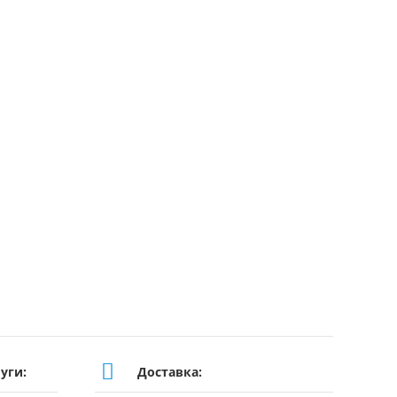
№
ЦВ-14
уги:
Доставка: