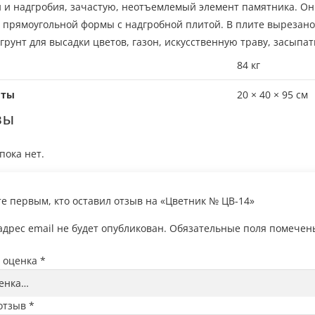
 и надгробия, зачастую, неотъемлемый элемент памятника. О
 прямоугольной формы с надгробной плитой. В плите вырезано
 грунт для высадки цветов, газон, искусственную траву, засып
84 кг
иты
20 × 40 × 95 см
вы
пока нет.
те первым, кто оставил отзыв на «Цветник № ЦВ-14»
дрес email не будет опубликован.
Обязательные поля помече
 оценка
*
отзыв
*