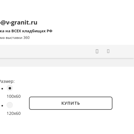
o@v-granit.ru
ка на ВСЕХ кладбищах РФ
ма выставки 360
Размер:
100x60
КУПИТЬ
Количество
120x60
товара
Цветник