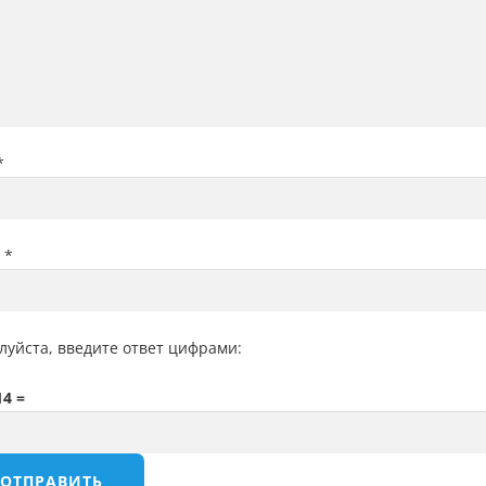
*
l
*
луйста, введите ответ цифрами:
14 =