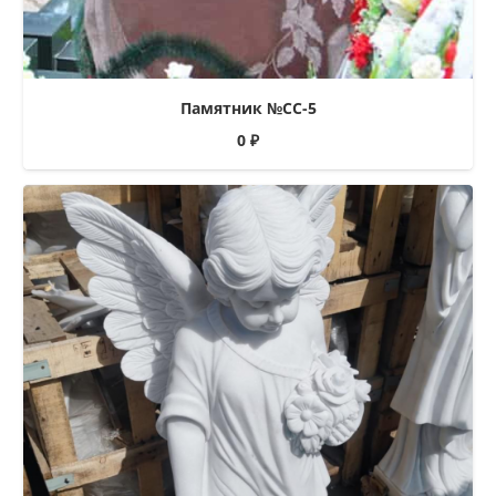
Памятник №СС-5
0
₽