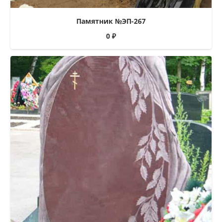
Памятник №ЭП-267
0
₽