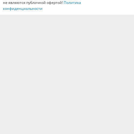
Вакансии
не являются публичной офертой!
Политика
конфиденциальности
© 1997 - 2026 Все права защищены.
Гранитная мастерская «Ваятель»