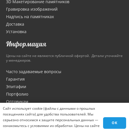
3D Макетирование памятников
Гравировка изображений
Надпись на памятниках
Доставка
Установка
Информация
Цены на сайте не являются публичной офертой. Детали уточняйте
у менеджеров.
Часто задаваемые вопросы
Гарантия
Эпитафии
Портфолио
Оптовикам
Сайт использует cookie (файлы с данными о прошлых
Материалы
посещениях сайта) для удобства пользователей. Мы
Города
серьезно относимся к защите персональных данных —
OK
Контакты
ознакомьтесь с условиями их обработки. Цены на сайте