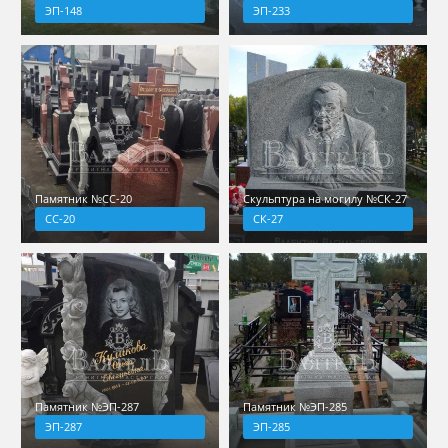
ЭП-148
ЭП-233
Памятник №СС-20
Скульптура на могилу №СК-27
СС-20
СК-27
Памятник №ЭП-287
Памятник №ЭП-285
ЭП-287
ЭП-285