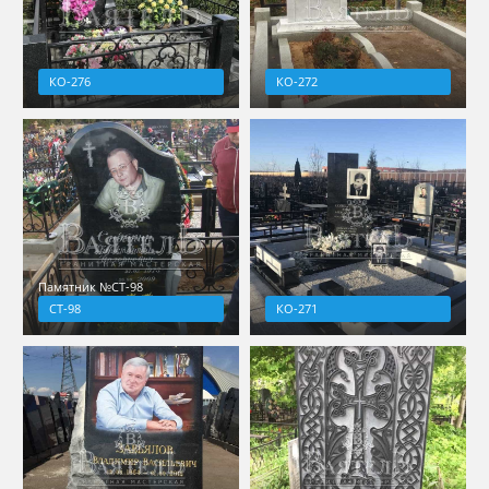
КО-276
КО-272
Памятник №СТ-98
СТ-98
КО-271