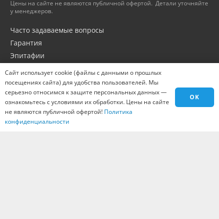
Цены на сайте не являются публичной офертой. Детали уточняйте
у менеджеров.
Часто задаваемые вопросы
Гарантия
Эпитафии
Портфолио
Сайт использует cookie (файлы с данными о прошлых
Оптовикам
посещениях сайта) для удобства пользователей. Мы
серьезно относимся к защите персональных данных —
Материалы
OK
ознакомьтесь с условиями их обработки. Цены на сайте
Города
не являются публичной офертой!
Политика
Контакты
конфиденциальности
Вакансии