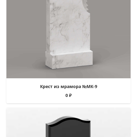
Крест из мрамора №МК-9
0
₽