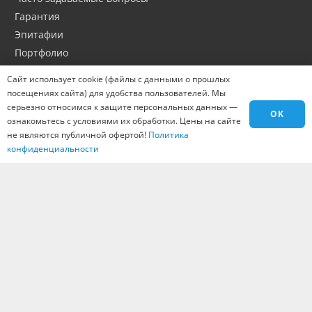
Гарантия
Эпитафии
Портфолио
Оптовикам
Сайт использует cookie (файлы с данными о прошлых
Материалы
посещениях сайта) для удобства пользователей. Мы
Города
серьезно относимся к защите персональных данных —
OK
ознакомьтесь с условиями их обработки. Цены на сайте
Контакты
не являются публичной офертой!
Политика
Вакансии
конфиденциальности