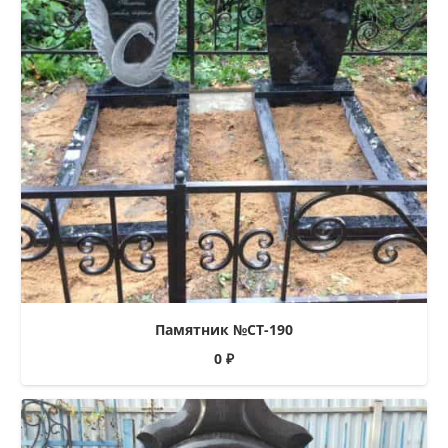
Памятник №СТ-190
0
₽