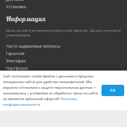
Установка
Информация
Цены на сайте не являются публичной офертой. Детали уточняйте
у менеджеров.
Часто задаваемые вопросы
Гарантия
Эпитафии
Портфолио
Оптовикам
Сайт использует cookie (файлы с данными о прошлых
посещениях сайта) для удобства пользователей. Мы
Материалы
серьезно относимся к защите персональных данных —
Города
OK
ознакомьтесь с условиями их обработки. Цены на сайте
Контакты
не являются публичной офертой!
Политика
конфиденциальности
Вакансии