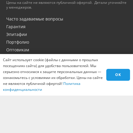
Цены на сайте не являются публичной офертой. Детали уточняйте
у менеджеров.
Часто задаваемые вопросы
Гарантия
Эпитафии
Портфолио
Оптовикам
Материалы
Сайт использует cookie (файлы с данными о прошлых
Города
посещениях сайта) для удобства пользователей. Мы
серьезно относимся к защите персональных данных —
Контакты
OK
ознакомьтесь с условиями их обработки. Цены на сайте
Вакансии
не являются публичной офертой!
Политика
конфиденциальности