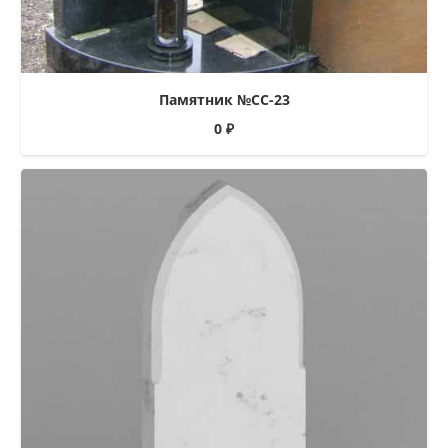
Памятник №СС-23
0
₽