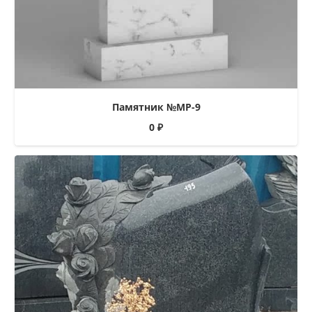
Памятник №МР-9
0
₽