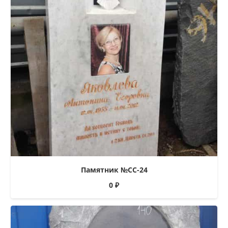
Памятник №СС-24
0
₽