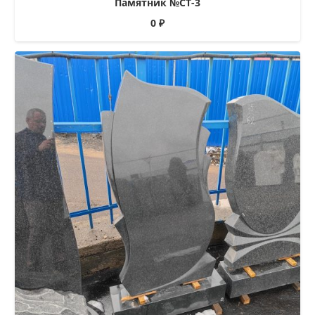
Памятник №СТ-3
0
₽