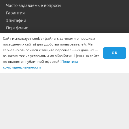
Часто задаваемые вопросы
Гарантия
Эпитафии
Портфолио
Оптовикам
Сайт использует cookie (файлы с данными о прошлых
Материалы
посещениях сайта) для удобства пользователей. Мы
серьезно относимся к защите персональных данных —
Города
OK
ознакомьтесь с условиями их обработки. Цены на сайте
Контакты
не являются публичной офертой!
Политика
Вакансии
конфиденциальности