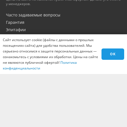
у менеджеров.
Часто задаваемые вопросы
Гарантия
Эпитафии
Портфолио
Сайт использует cookie (файлы с данными о прошлых
Оптовикам
посещениях сайта) для удобства пользователей. Мы
серьезно относимся к защите персональных данных —
Материалы
OK
ознакомьтесь с условиями их обработки. Цены на сайте
Города
не являются публичной офертой!
Политика
Контакты
конфиденциальности
Вакансии