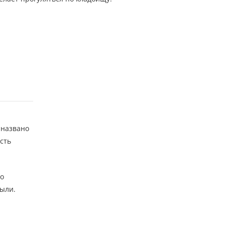
 названо
сть
го
рыли.