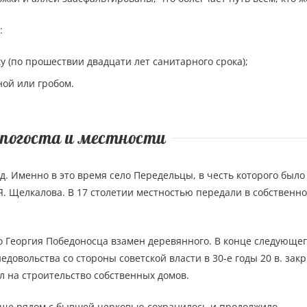
:
у (по прошествии двадцати лет санитарного срока);
ной или гробом.
погоста и местности
д. Именно в это время село Передельцы, в честь которого было
Я. Щелкалова. В 17 столетии местностью передали в собственно
го Георгия Победоносца взамен деревянного. В конце следующе
довольства со стороны советской власти в 30-е годы 20 в. зак
 на строительство собственных домов.
бище рядом с бывшей церковью сохранилось и продолжило