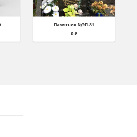
9
Памятник №ЭП-81
0
₽