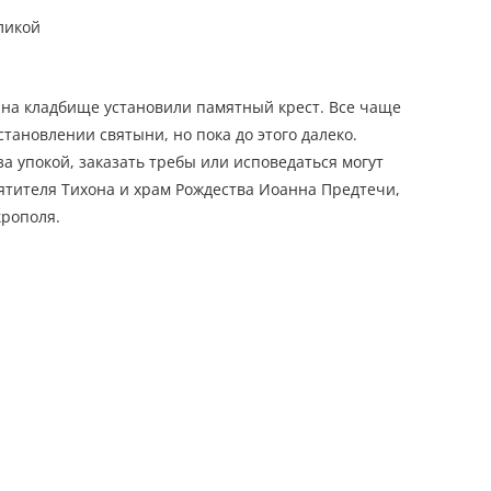
ликой
 на кладбище установили памятный крест. Все чаще
тановлении святыни, но пока до этого далеко.
а упокой, заказать требы или исповедаться могут
вятителя Тихона и храм Рождества Иоанна Предтечи,
крополя.