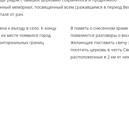
оенный мемориал, посвященный всем сражавшимся в период Ве
але от ран.
на к въезду в село. К концу
В память о снесенном храме
 их месте появился город
появляются разговоры о восс
риториальных границ
Желающие поставить свечу з
посетить церковь в честь С
расположенные в 2 км от не