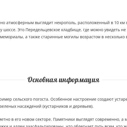
но атмосферным выглядит некрополь, расположенный в 10 км 
у шоссе. Это Передельцевское кладбище, где можно увидеть не
мемориалы, а также старинные могилы возрастом в несколько 
Основная информация
ример сельского погоста. Особенное настроение создают устар
 зеленых насаждений (кустарников и деревьев).
етно в его новом секторе. Памятники выглядят современно, а м
жки и аллеи заасфальтированы, что облегчает путь всем, кто ж