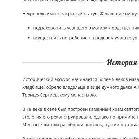
Некрополь имеет закрытый статус. Желающие смогут
подзахоронить усопшего в могилу к родственник
осуществить погребение на родовом участке ур
История 
Исторический экскурс начинается более 5 веков наза
кладбище, обрело владельца в виде думного дьяка А.
Троице-Сергиевскому монастырю.
В 18 веке в селе был построен каменный храм свято
столетия его реконструировали, однако по причине не
Местные жители разобрали церковь, пустив материал
В то же время в селе был организован колхоз. Клад