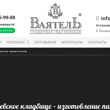
5-99-88
inf
роверьте!
Установ
ЬТИРУЕМ
Панора
Я
ПОЛЕЗНОЕ
ОПТОВИКАМ
МАТЕРИАЛЫ
КОНТАКТЫ
вление памятников
евское кладбище – изготовление 