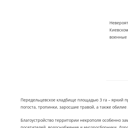
Невероят
Киевском
военные 
Передельцевское кладбище площадью 3 га – яркий п
погоста, тропинки, заросшие травой, а также обилие
Благоустройство территории некрополя особенно зам
посетителей, водоснабжение и мусоросборники. Доро