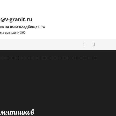
o@v-granit.ru
ка на ВСЕХ кладбищах РФ
ма выставки 360
памятников