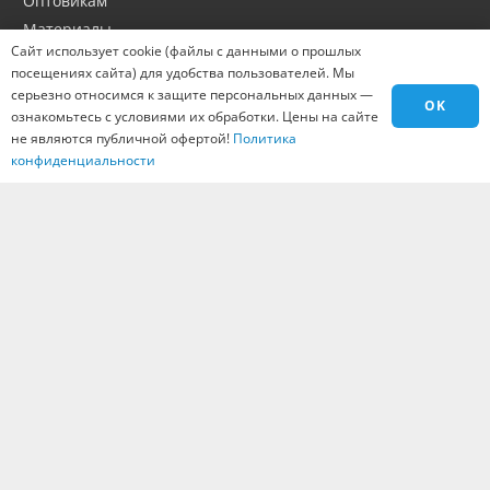
Оптовикам
Материалы
Сайт использует cookie (файлы с данными о прошлых
Города
посещениях сайта) для удобства пользователей. Мы
Контакты
серьезно относимся к защите персональных данных —
OK
Вакансии
ознакомьтесь с условиями их обработки. Цены на сайте
не являются публичной офертой!
Политика
конфиденциальности
© 1997 - 2026 Все права защищены.