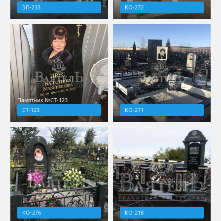
ЭП-233
КО-272
Памятник №СТ-123
СТ-123
КО-271
КО-276
КО-218