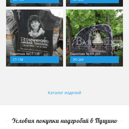
Памятник №СТ-138
Памятник №ЭП-269
СТ-138
ЭП-269
Каталог изделий
Условия покупки надгробий в Пущино