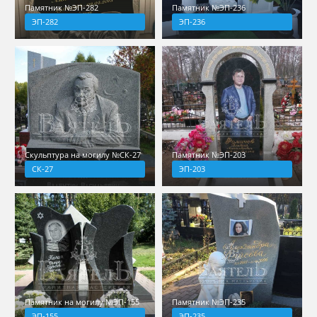
Памятник №ЭП-282
Памятник №ЭП-236
ЭП-282
ЭП-236
Скульптура на могилу №СК-27
Памятник №ЭП-203
СК-27
ЭП-203
Памятник на могилу №ЭП-155
Памятник №ЭП-235
ЭП-155
ЭП-235