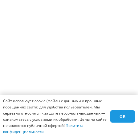
Остались вопросы? Хотите оформить заказ?
Мы готовы ответить на все вопросы и помочь
оформить заказ, вам всего лишь надо заполнить
форму ниже и нажать на кнопку заказать.
Человек легко ответит!
22 + 13 = ?
Введите результат в поле
Сайт использует cookie (файлы с данными о прошлых
ЗАКАЗАТЬ
посещениях сайта) для удобства пользователей. Мы
серьезно относимся к защите персональных данных —
OK
ознакомьтесь с условиями их обработки. Цены на сайте
не являются публичной офертой!
Политика
конфиденциальности