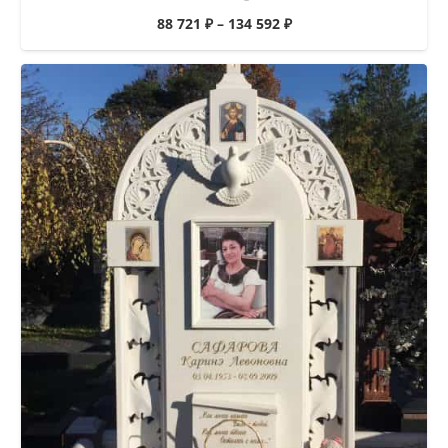
88 721
₽
–
134 592
₽