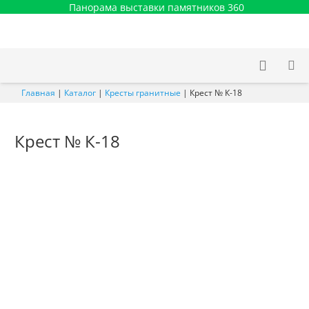
Панорама выставки памятников 360
Главная
|
Каталог
|
Кресты гранитные
|
Крест № К-18
Крест № К-18