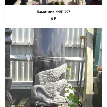
Памятник №ЭП-207
0
₽