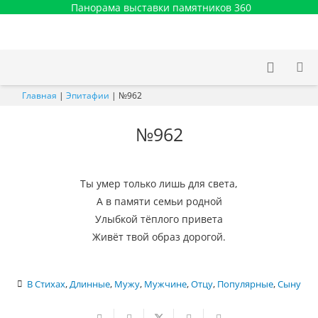
Панорама выставки памятников 360
Главная
|
Эпитафии
|
№962
№962
Ты умер только лишь для света,
А в памяти семьи родной
Улыбкой тёплого привета
Живёт твой образ дорогой.
В Стихах
,
Длинные
,
Мужу
,
Мужчине
,
Отцу
,
Популярные
,
Сыну