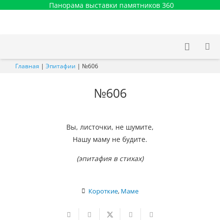
Панорама выставки памятников 360
Главная
|
Эпитафии
|
№606
№606
Вы, листочки, не шумите,
Нашу маму не будите.
(эпитафия в стихах)
Короткие
,
Маме