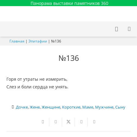
Панорама выставки памятников 360
Главная
|
Эпитафии
|
№136
№136
Горя от утраты не измерить,
Слез и боли сердца не унять.
Дочке
,
Жене
,
Женщине
,
Короткие
,
Маме
,
Мужчине
,
Сыну