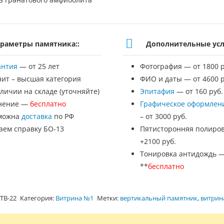
раметры памятника::
Дополнительные усл
антия
— от 25 лет
Фотография — от 1800 р
нит – высшая категория
ФИО и даты — от 4600 р
личии на складе (уточняйте)
Эпитафия
— от 160 руб.
нение —
бесплатно
Графическое оформлен
можна
доставка
по РФ
– от 3000 руб.
аем справку БО-13
Пятисторонняя полиров
+2100 руб.
Тонировка антидождь 
**
бесплатно
ТВ-22
Категория:
Витрина №1
Метки:
вертикальный памятник
,
витрин