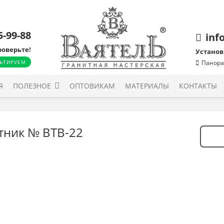
5-99-88
inf
роверьте!
Установ
ЬТИРУЕМ
Панора
Я
ПОЛЕЗНОЕ
ОПТОВИКАМ
МАТЕРИАЛЫ
КОНТАКТЫ
тник № ВТВ-22
Количе
товара
Памят
№
ВТВ-22