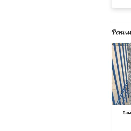
Реко
Пам