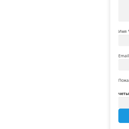
Имя
Emai
Пожа
четыр