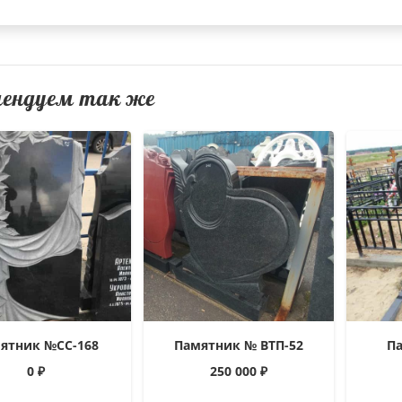
мендуем так же
ятник №СС-168
Памятник № ВТП-52
П
0
₽
250 000
₽