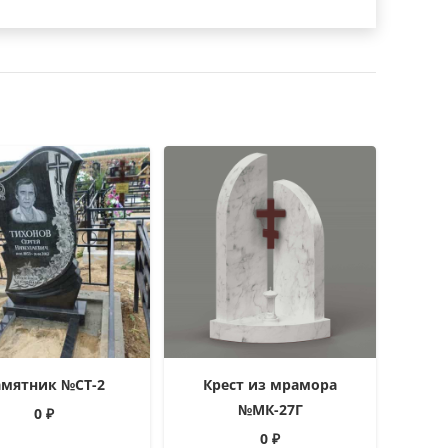
амятник №СТ-2
Крест из мрамора
№МК-27Г
0
₽
0
₽