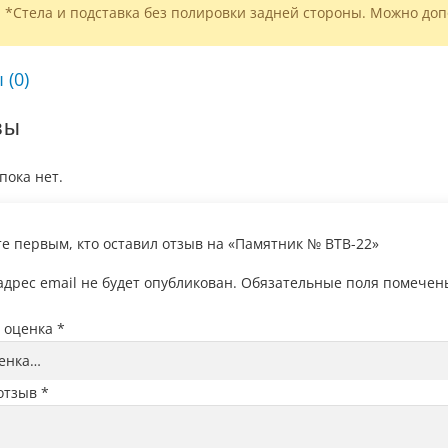
*Стела и подставка без полировки задней стороны. Можно доп
 (0)
вы
пока нет.
те первым, кто оставил отзыв на «Памятник № ВТВ-22»
дрес email не будет опубликован.
Обязательные поля помече
 оценка
*
отзыв
*