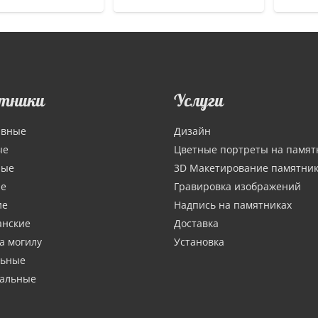
тники
Услуги
ивные
Дизайн
ые
Цветные портреты на памят
ные
3D Макетирование памятни
ие
Гравировка изображений
ие
Надпись на памятниках
анские
Доставка
а могилу
Установка
льные
тальные