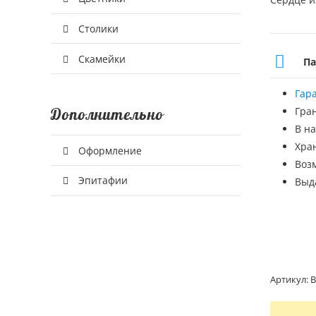
Столики
Скамейки
Па
Гар
Дополнительно
Гра
В на
Хра
Оформление
Воз
Эпитафии
Выд
Артикул:
В