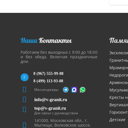
Наши
Контакты
Памя
Работаем без выходных с 9:00 до 18:00
Эксклюз
и без обеда. Включая праздничные
Гранитн
дни.
Мрамор
8 (967) 555-99-88
Недорог
8 (499) 113-93-08
Армянск
Мессенджеры
Мусульм
Кресты н
info@v-granit.ru
Вертика
top@v-granit.ru
Горизон
Для связи с руководством
Детские
141000, Московская обл., г.
Мытищи, Волковское шоссе,