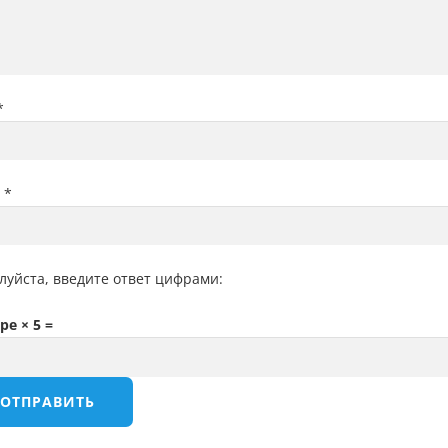
*
l
*
луйста, введите ответ цифрами:
е × 5 =