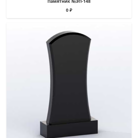
Памятник №ЭП-148
0
₽