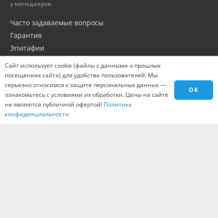
у менеджеров.
Часто задаваемые вопросы
Гарантия
Эпитафии
Портфолио
Сайт использует cookie (файлы с данными о прошлых
Оптовикам
посещениях сайта) для удобства пользователей. Мы
серьезно относимся к защите персональных данных —
Материалы
OK
ознакомьтесь с условиями их обработки. Цены на сайте
Города
не являются публичной офертой!
Политика
Контакты
конфиденциальности
Вакансии