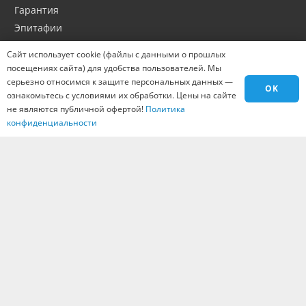
Гарантия
Эпитафии
Портфолио
Сайт использует cookie (файлы с данными о прошлых
Оптовикам
посещениях сайта) для удобства пользователей. Мы
Материалы
серьезно относимся к защите персональных данных —
OK
ознакомьтесь с условиями их обработки. Цены на сайте
Города
не являются публичной офертой!
Политика
Контакты
конфиденциальности
Вакансии