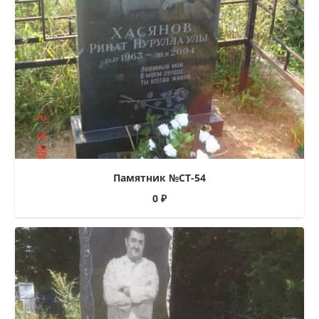
Памятник №СТ-54
0
₽