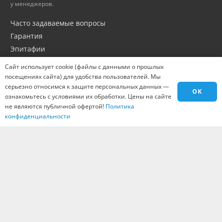
у менеджеров.
Часто задаваемые вопросы
Гарантия
Эпитафии
Портфолио
Сайт использует cookie (файлы с данными о прошлых
Оптовикам
посещениях сайта) для удобства пользователей. Мы
серьезно относимся к защите персональных данных —
Материалы
OK
ознакомьтесь с условиями их обработки. Цены на сайте
Города
не являются публичной офертой!
Политика
Контакты
конфиденциальности
Вакансии