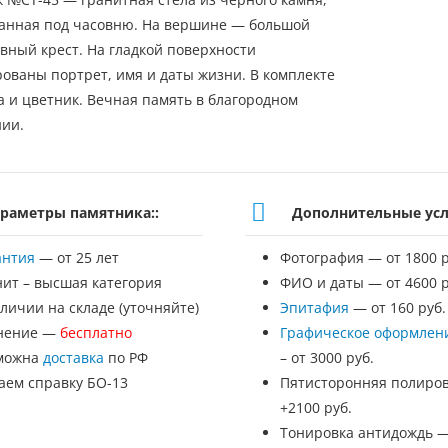
анная под часовню. На вершине — большой
вный крест. На гладкой поверхности
ованы портрет, имя и даты жизни. В комплекте
а и цветник. Вечная память в благородном
ии.
раметры памятника::
Дополнительные усл
антия
— от 25 лет
Фотография — от 1800 р
нит – высшая категория
ФИО и даты — от 4600 р
личии на складе (уточняйте)
Эпитафия
— от 160 руб.
нение —
бесплатно
Графическое оформлен
можна
доставка
по РФ
– от 3000 руб.
аем справку БО-13
Пятисторонняя полиров
+2100 руб.
Тонировка антидождь 