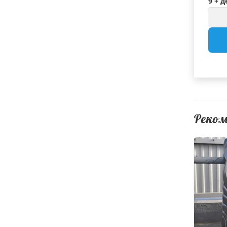
9 + д
Реко