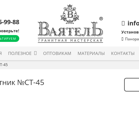
5-99-88
inf
роверьте!
Установ
ЬТИРУЕМ
Панора
Я
ПОЛЕЗНОЕ
ОПТОВИКАМ
МАТЕРИАЛЫ
КОНТАКТЫ
Т-45
тник №СТ-45
Количе
товара
Памят
№СТ-4