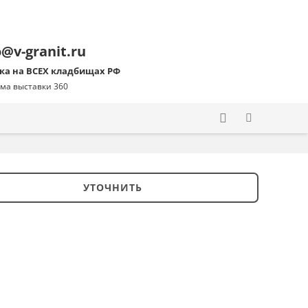
o@v-granit.ru
ка на ВСЕХ кладбищах РФ
ма выставки 360
УТОЧНИТЬ
ство
ник
5