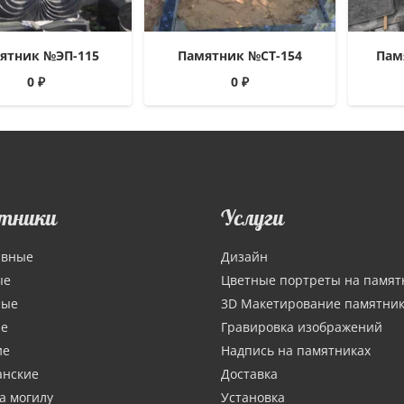
ятник №ЭП-115
Памятник №СТ-154
Пам
0
₽
0
₽
тники
Услуги
ивные
Дизайн
ые
Цветные портреты на памят
ные
3D Макетирование памятни
ие
Гравировка изображений
ие
Надпись на памятниках
анские
Доставка
а могилу
Установка