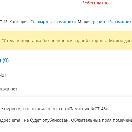
**
бесплатно
Т-45
Категория:
Стандартные памятники
Метки:
гранитный
,
памятник
*Стела и подставка без полировки задней стороны. Можно доп
 (0)
вы
пока нет.
те первым, кто оставил отзыв на «Памятник №СТ-45»
дрес email не будет опубликован.
Обязательные поля помече