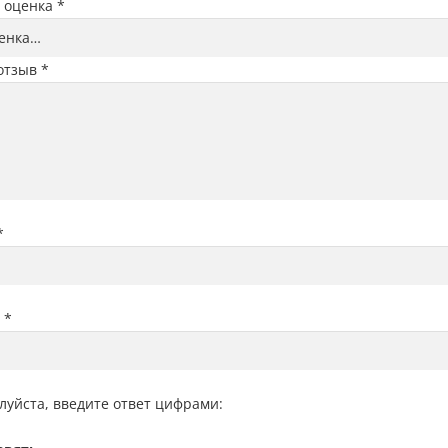
 оценка
*
отзыв
*
*
l
*
луйста, введите ответ цифрами: