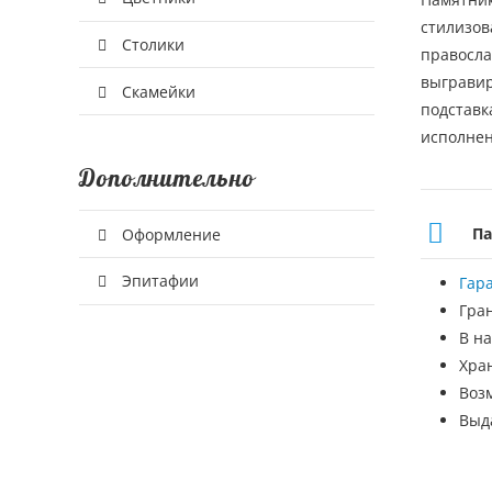
стилизов
Столики
правосла
выгравир
Скамейки
подставк
исполнен
Дополнительно
Па
Оформление
Эпитафии
Гар
Гра
В на
Хра
Воз
Выд