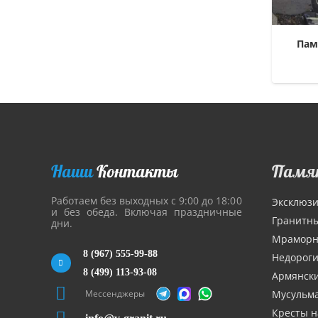
Пам
Наши
Контакты
Памя
Работаем без выходных с 9:00 до 18:00
Эксклюз
и без обеда. Включая праздничные
Гранитн
дни.
Мрамор
8 (967) 555-99-88
Недорог
8 (499) 113-93-08
Армянск
Мессенджеры
Мусульм
Кресты н