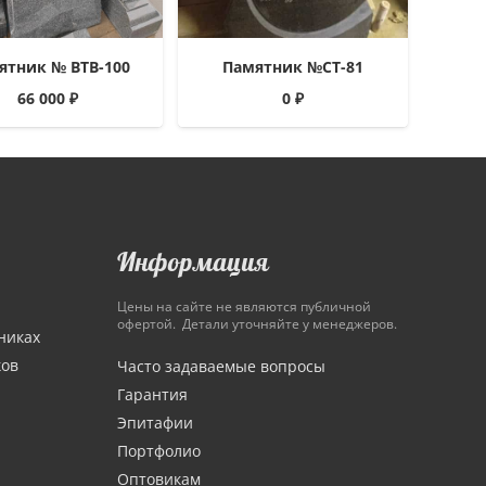
ятник № ВТВ-100
Памятник №СТ-81
66 000
₽
0
₽
Информация
Цены на сайте не являются публичной
офертой. Детали уточняйте у менеджеров.
никах
ков
Часто задаваемые вопросы
Гарантия
Эпитафии
Портфолио
Оптовикам