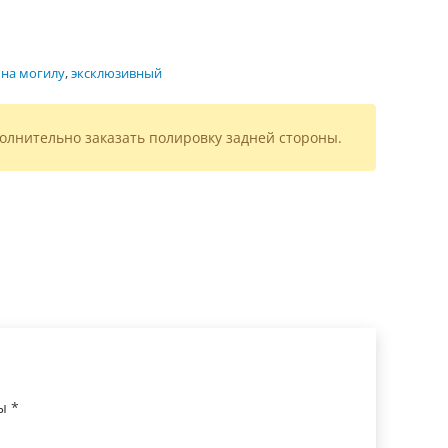
 на могилу
,
эксклюзивный
олнительно заказать полировку задней стороны.
ны
*