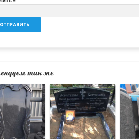
евять =
мендуем так же