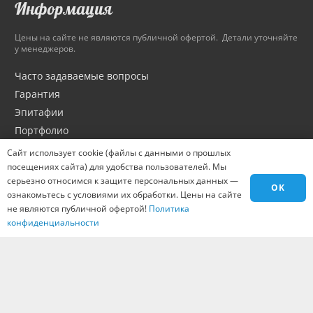
Информация
Цены на сайте не являются публичной офертой. Детали уточняйте
у менеджеров.
Часто задаваемые вопросы
Гарантия
Эпитафии
Портфолио
Оптовикам
Сайт использует cookie (файлы с данными о прошлых
Материалы
посещениях сайта) для удобства пользователей. Мы
серьезно относимся к защите персональных данных —
Города
OK
ознакомьтесь с условиями их обработки. Цены на сайте
Контакты
не являются публичной офертой!
Политика
Вакансии
конфиденциальности