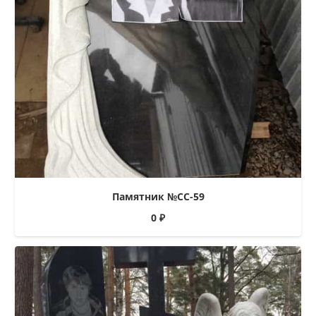
Памятник №СС-59
0
₽