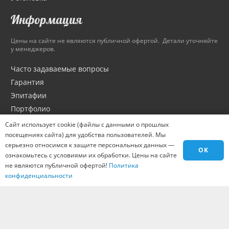
Информация
Цены на сайте не являются публичной офертой. Детали уточняйте
у менеджеров.
Часто задаваемые вопросы
Гарантия
Эпитафии
Портфолио
Оптовикам
Сайт использует cookie (файлы с данными о прошлых
посещениях сайта) для удобства пользователей. Мы
Материалы
серьезно относимся к защите персональных данных —
Города
OK
ознакомьтесь с условиями их обработки. Цены на сайте
Контакты
не являются публичной офертой!
Политика
Вакансии
конфиденциальности