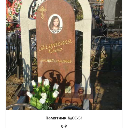
Памятник №СС-51
0
₽