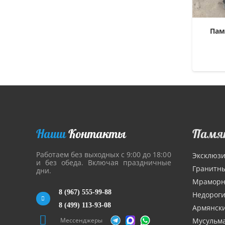
Пам
Наши
Контакты
Памя
Работаем без выходных с 9:00 до 18:00
Эксклюз
и без обеда. Включая праздничные
Гранитн
дни.
Мрамор
8 (967) 555-99-88
Недорог
8 (499) 113-93-08
Армянск
Мессенджеры
Мусульм