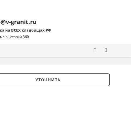
o@v-granit.ru
ка на ВСЕХ кладбищах РФ
ма выставки 360
УТОЧНИТЬ
ство
ник
3