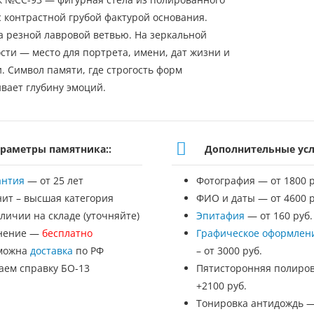
с контрастной грубой фактурой основания.
 резной лавровой ветвью. На зеркальной
сти — место для портрета, имени, дат жизни и
. Символ памяти, где строгость форм
вает глубину эмоций.
раметры памятника::
Дополнительные усл
антия
— от 25 лет
Фотография — от 1800 р
нит – высшая категория
ФИО и даты — от 4600 р
личии на складе (уточняйте)
Эпитафия
— от 160 руб.
нение —
бесплатно
Графическое оформлен
можна
доставка
по РФ
– от 3000 руб.
аем справку БО-13
Пятисторонняя полиров
+2100 руб.
Тонировка антидождь 