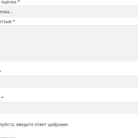
 оценка
*
отзыв
*
*
l
*
луйста, введите ответ цифрами: