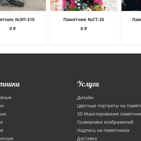
ятник №ЭП-310
Памятник №СТ-25
Пам
0
₽
0
₽
тники
Услуги
ивные
Дизайн
ые
Цветные портреты на памят
ные
3D Макетирование памятни
ие
Гравировка изображений
ие
Надпись на памятниках
анские
Доставка