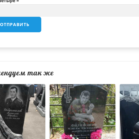
 четыре =
мендуем так же