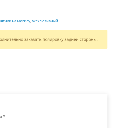
ятник на могилу
,
эксклюзивный
олнительно заказать полировку задней стороны.
ны
*