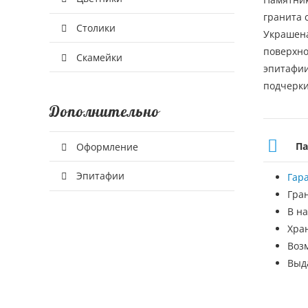
гранита 
Столики
Украшена
поверхно
Скамейки
эпитафии
подчерки
Дополнительно
Па
Оформление
Эпитафии
Гар
Гра
В на
Хра
Воз
Выд