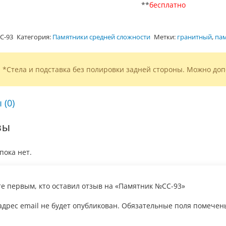
**
бесплатно
С-93
Категория:
Памятники средней сложности
Метки:
гранитный
,
пам
*Стела и подставка без полировки задней стороны. Можно доп
 (0)
вы
пока нет.
те первым, кто оставил отзыв на «Памятник №СС-93»
дрес email не будет опубликован.
Обязательные поля помече