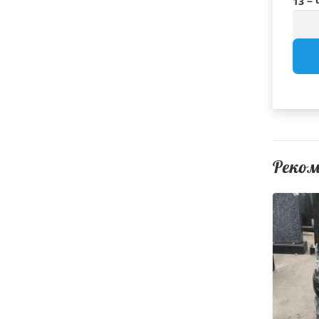
13 −
Реко