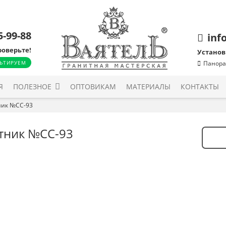
5-99-88
inf
роверьте!
Установ
ЬТИРУЕМ
Панора
Я
ПОЛЕЗНОЕ
ОПТОВИКАМ
МАТЕРИАЛЫ
КОНТАКТЫ
ик №СС-93
тник №СС-93
Количе
товара
Памят
№СС-9