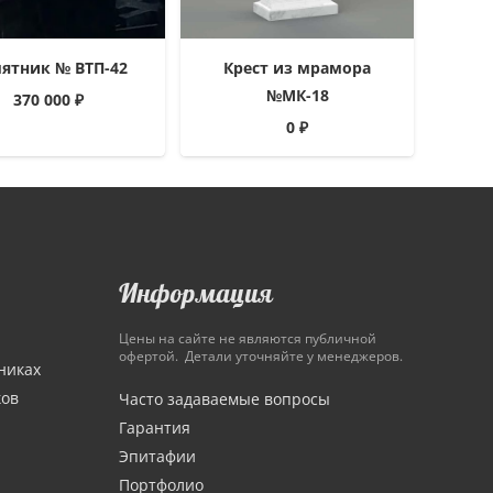
ятник № ВТП-42
Крест из мрамора
№МК-18
370 000
₽
0
₽
Информация
Цены на сайте не являются публичной
офертой. Детали уточняйте у менеджеров.
никах
ков
Часто задаваемые вопросы
Гарантия
Эпитафии
Портфолио