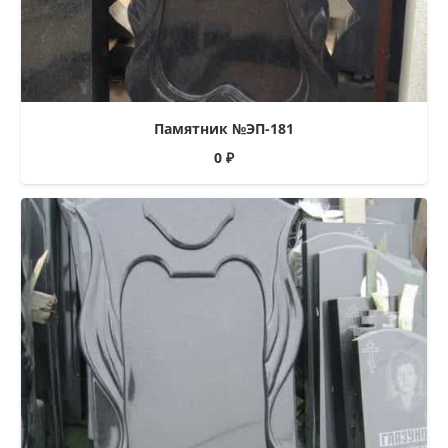
Памятник №ЭП-181
0
₽