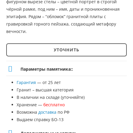
фигурном вырезе стелы – цветной портрет в строгой
чёрной рамке, под ним – имя, даты и проникновенная
эпитафия. Рядом – “обломок” гранитной плиты с
гравировкой горного пейзажа, создающий метафору
вечности.
УТОЧНИТЬ
Количество
товара
Параметры памятника::
Памятник
Гарантия
— от 25 лет
№СС-167
Гранит – высшая категория
В наличии на складе (уточняйте)
Хранение —
бесплатно
Возможна
доставка
по РФ
Выдаем справку БО-13