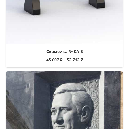
Скамейка № СА-5
45 607
₽
–
52 712
₽