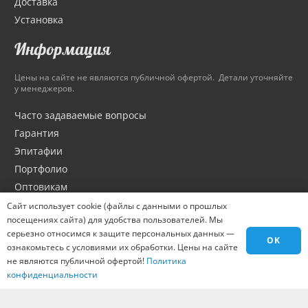
Доставка
Установка
Информация
Цены на сайте не являются публичной офертой. Детали уточняйте
у менеджеров.
Часто задаваемые вопросы
Гарантия
Эпитафии
Портфолио
Оптовикам
Материалы
Сайт использует cookie (файлы с данными о прошлых
посещениях сайта) для удобства пользователей. Мы
Города
серьезно относимся к защите персональных данных —
Контакты
OK
ознакомьтесь с условиями их обработки. Цены на сайте
Вакансии
не являются публичной офертой!
Политика
конфиденциальности