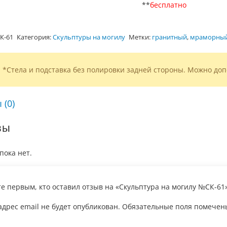
**
бесплатно
К-61
Категория:
Скульптуры на могилу
Метки:
гранитный
,
мраморны
*Стела и подставка без полировки задней стороны. Можно доп
 (0)
вы
пока нет.
те первым, кто оставил отзыв на «Скульптура на могилу №СК-61
дрес email не будет опубликован.
Обязательные поля помече