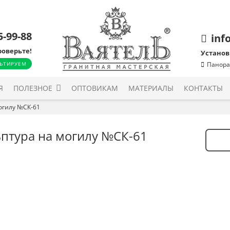
5-99-88
inf
роверьте!
Установ
ЬТИРУЕМ
Панора
Я
ПОЛЕЗНОЕ
ОПТОВИКАМ
МАТЕРИАЛЫ
КОНТАКТЫ
огилу №СК-61
птура на могилу №СК-61
Количе
товара
Скульп
на
могилу