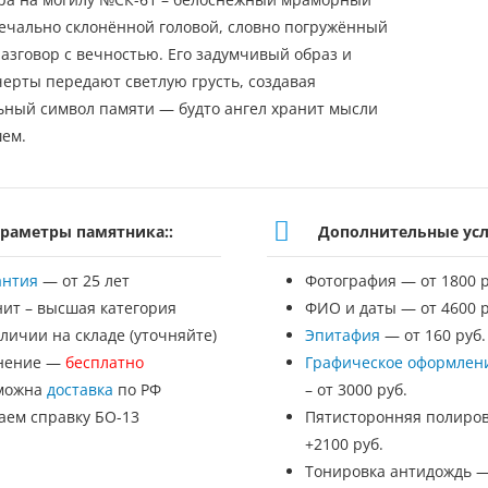
печально склонённой головой, словно погружённый
разговор с вечностью. Его задумчивый образ и
ерты передают светлую грусть, создавая
ьный символ памяти — будто ангел хранит мысли
ем.
раметры памятника::
Дополнительные усл
антия
— от 25 лет
Фотография — от 1800 р
нит – высшая категория
ФИО и даты — от 4600 р
личии на складе (уточняйте)
Эпитафия
— от 160 руб.
нение —
бесплатно
Графическое оформлен
можна
доставка
по РФ
– от 3000 руб.
аем справку БО-13
Пятисторонняя полиров
+2100 руб.
Тонировка антидождь 