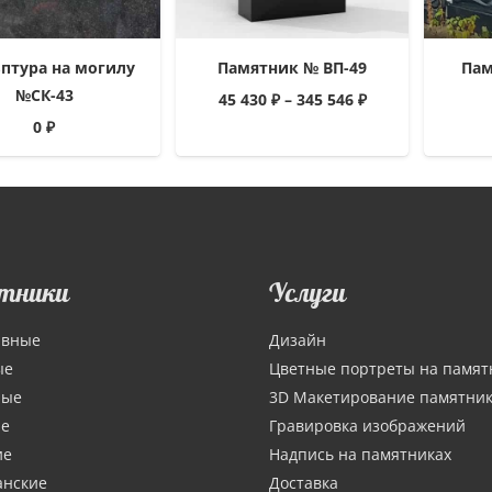
птура на могилу
Памятник № ВП-49
Пам
№СК-43
45 430
₽
–
345 546
₽
0
₽
тники
Услуги
ивные
Дизайн
ые
Цветные портреты на памят
ные
3D Макетирование памятни
ие
Гравировка изображений
ие
Надпись на памятниках
анские
Доставка