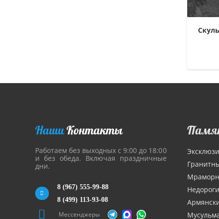
Скуль
Наши
Контакты
Памя
Работаем без выходных с 9:00 до 18:00
Эксклюз
и без обеда. Включая праздничные
Гранитн
дни.
Мрамор
8 (967) 555-99-88
Недорог
8 (499) 113-93-08
Армянск
Мессенджеры
Мусульм