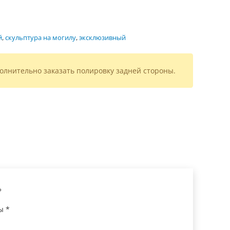
й
,
скульптура на могилу
,
эксклюзивный
олнительно заказать полировку задней стороны.
»
ны
*