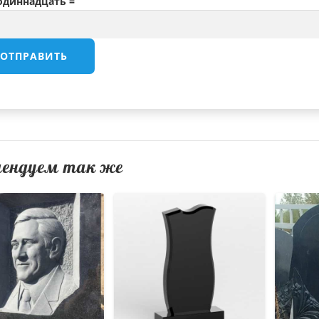
 одиннадцать =
мендуем так же