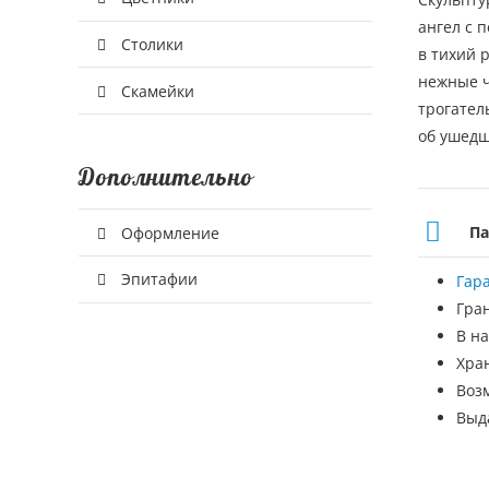
ангел с 
Столики
в тихий 
нежные ч
Скамейки
трогател
об ушедш
Дополнительно
Па
Оформление
Эпитафии
Гар
Гра
В на
Хра
Воз
Выд