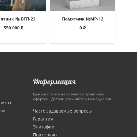
ятник № ВТП-23
Памятник №МР-12
550 000
₽
0
₽
Информация
Цены на сайте не являются публичной
офертой. Детали уточняйте у менеджеров.
никах
ков
Часто задаваемые вопросы
Гарантия
Эпитафии
Портфолио