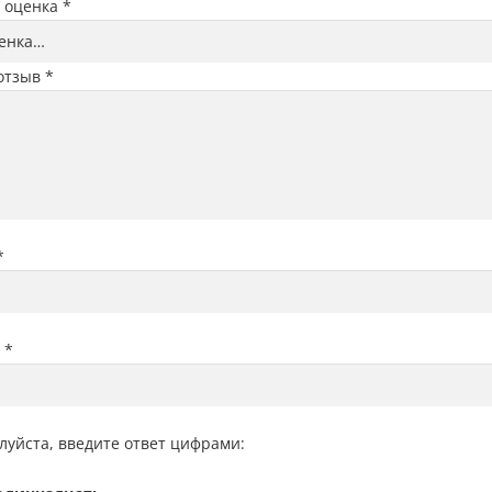
 оценка
*
отзыв
*
*
l
*
луйста, введите ответ цифрами: