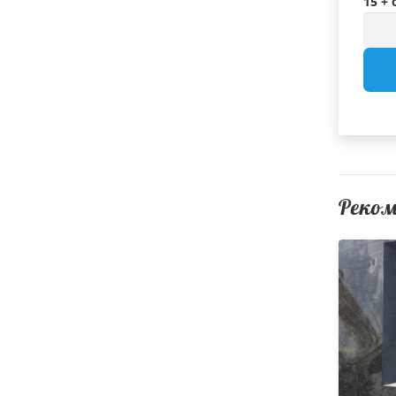
15 +
Реко