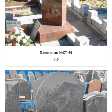
Памятник №СТ-46
0
₽