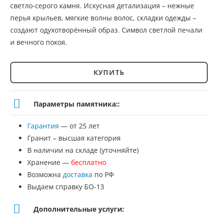
светло-серого камня. Искусная детализация – нежные
перья крыльев, мягкие волны волос, складки одежды –
создают одухотворённый образ. Символ светлой печали
и вечного покоя.
КУПИТЬ
Количество
товара
Параметры памятника::
Скульптура
Гарантия
— от 25 лет
на
Гранит – высшая категория
могилу
В наличии на складе (уточняйте)
Хранение —
бесплатно
№СК-51/52
Возможна
доставка
по РФ
Выдаем справку БО-13
Дополнительные услуги: