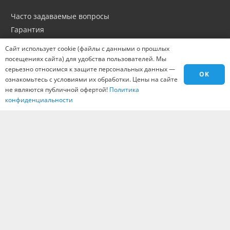
Часто задаваемые вопросы
Гарантия
Эпитафии
Сайт использует cookie (файлы с данными о прошлых
Портфолио
посещениях сайта) для удобства пользователей. Мы
Оптовикам
серьезно относимся к защите персональных данных —
OK
ознакомьтесь с условиями их обработки. Цены на сайте
Материалы
не являются публичной офертой!
Политика
Города
конфиденциальности
Контакты
Вакансии