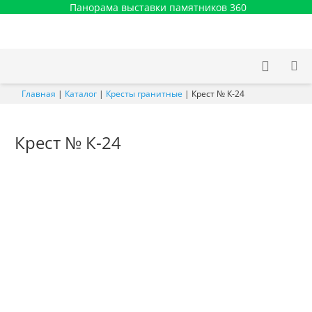
Панорама выставки памятников 360
Главная
|
Каталог
|
Кресты гранитные
|
Крест № К-24
Крест № К-24