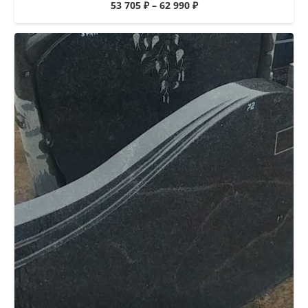
53 705
₽
–
62 990
₽