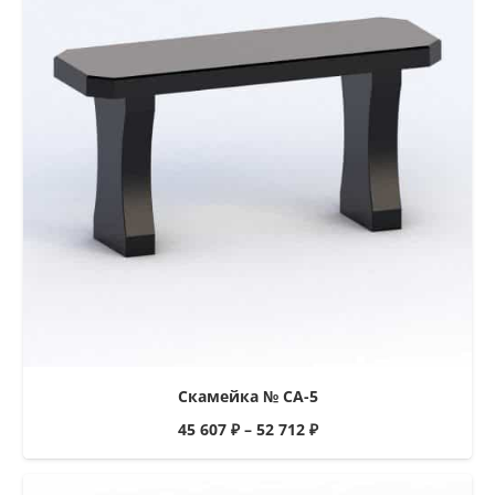
Скамейка № СА-5
45 607
₽
–
52 712
₽