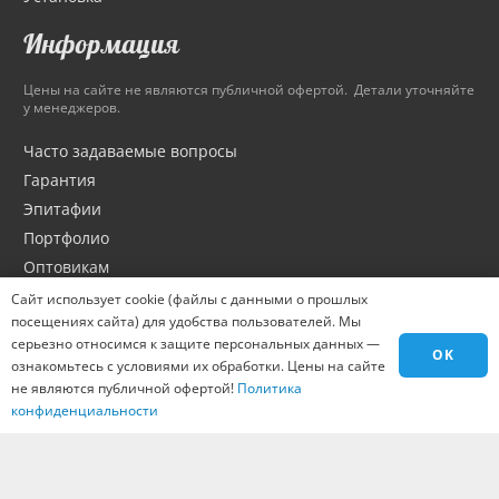
Информация
Цены на сайте не являются публичной офертой. Детали уточняйте
у менеджеров.
Часто задаваемые вопросы
Гарантия
Эпитафии
Портфолио
Оптовикам
Материалы
Сайт использует cookie (файлы с данными о прошлых
посещениях сайта) для удобства пользователей. Мы
Города
серьезно относимся к защите персональных данных —
Контакты
OK
ознакомьтесь с условиями их обработки. Цены на сайте
Вакансии
не являются публичной офертой!
Политика
конфиденциальности