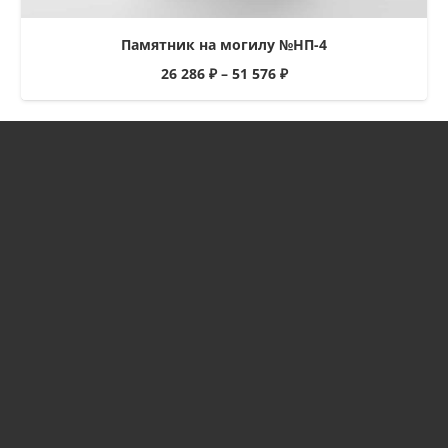
Памятник на могилу №НП-4
26 286
₽
–
51 576
₽