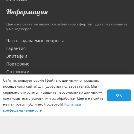
Информация
Цены на сайте не являются публичной офертой. Детали уточняйте
у менеджеров.
Часто задаваемые вопросы
Гарантия
Эпитафии
Портфолио
Оптовикам
Материалы
Сайт использует cookie (файлы с данными о прошлых
посещениях сайта) для удобства пользователей. Мы
Города
серьезно относимся к защите персональных данных —
Контакты
OK
ознакомьтесь с условиями их обработки. Цены на сайте
Вакансии
не являются публичной офертой!
Политика
конфиденциальности