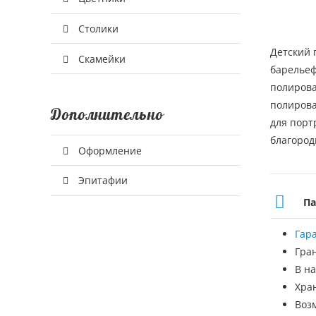
Столики
Детский 
Скамейки
барелье
полирова
полирова
Дополнительно
для порт
благород
Оформление
Эпитафии
Па
Гар
Гра
В на
Хра
Воз