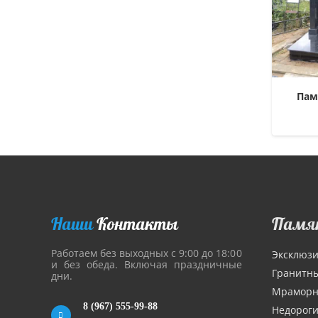
Пам
Наши
Контакты
Памя
Работаем без выходных с 9:00 до 18:00
Эксклюз
и без обеда. Включая праздничные
Гранитн
дни.
Мрамор
8 (967) 555-99-88
Недорог