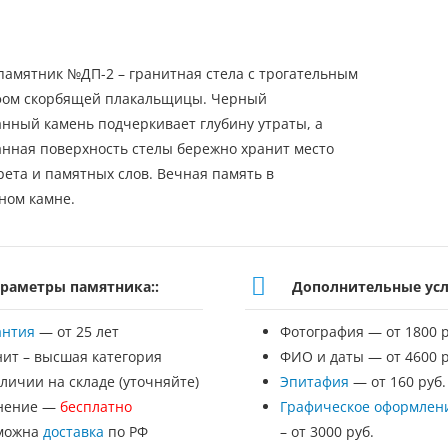
памятник №ДП-2 – гранитная стела с трогательным
фом скорбящей плакальщицы. Черный
нный камень подчеркивает глубину утраты, а
нная поверхность стелы бережно хранит место
рета и памятных слов. Вечная память в
ном камне.
раметры памятника::
Дополнительные усл
антия
— от 25 лет
Фотография — от 1800 р
нит – высшая категория
ФИО и даты — от 4600 р
личии на складе (уточняйте)
Эпитафия
— от 160 руб.
нение —
бесплатно
Графическое оформлен
можна
доставка
по РФ
– от 3000 руб.