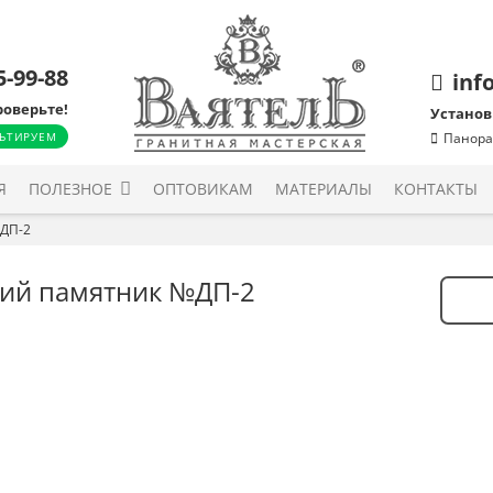
5-99-88
inf
роверьте!
Установ
ЬТИРУЕМ
Панора
Я
ПОЛЕЗНОЕ
ОПТОВИКАМ
МАТЕРИАЛЫ
КОНТАКТЫ
№ДП-2
кий памятник №ДП-2
Количе
товара
Детск
памят
№ДП-2