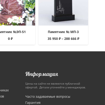
мятник №ЭП-51
Памятник № МП-3
0
₽
35 950
₽
–
288 666
₽
Информация
Цены на сайте не являются публичной
офертой. Детали уточняйте у менеджеров.
никах
ков
Часто задаваемые вопросы
Гарантия