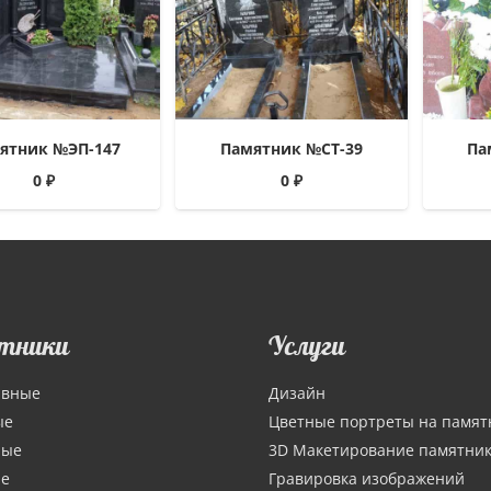
ятник №ЭП-147
Памятник №СТ-39
Па
0
₽
0
₽
тники
Услуги
ивные
Дизайн
ые
Цветные портреты на памят
ные
3D Макетирование памятни
ие
Гравировка изображений