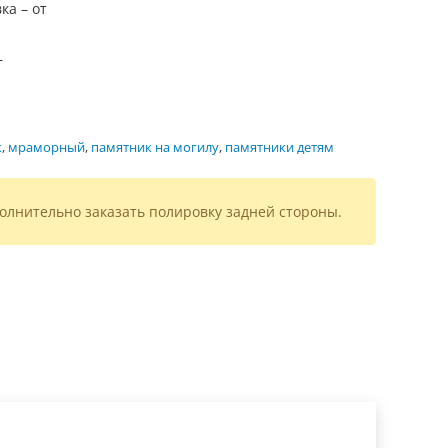
ка – от
—
к
,
мраморный
,
памятник на могилу
,
памятники детям
олнительно заказать полировку задней стороны.