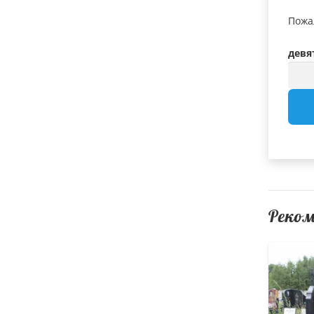
Пожа
девя
Реко