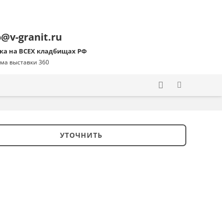
o@v-granit.ru
ка на ВСЕХ кладбищах РФ
ма выставки 360
УТОЧНИТЬ
ство
ий
ник