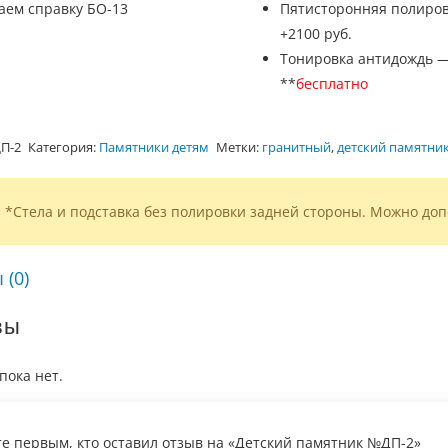
аем справку БО-13
Пятисторонняя полиров
+2100 руб.
Тонировка антидождь 
**
бесплатно
П-2
Категория:
Памятники детям
Метки:
гранитный
,
детский памятни
*Стела и подставка без полировки задней стороны. Можно доп
 (0)
вы
пока нет.
те первым, кто оставил отзыв на «Детский памятник №ДП-2»