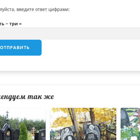
луйста, введите ответ цифрами:
ть − три =
мендуем так же