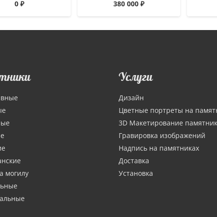
0
₽
380 000
₽
тники
Услуги
ивные
Дизайн
ые
Цветные портреты на памят
ные
3D Макетирование памятни
ие
Гравировка изображений
ие
Надпись на памятниках
анские
Доставка
а могилу
Установка
льные
тальные