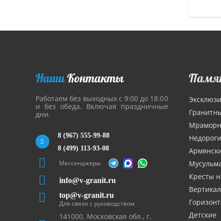
Наши
Контакты
Памя
Работаем без выходных с 9:00 до 18:00
Эксклюз
и без обеда. Включая праздничные
Гранитн
дни.
Мрамор
8 (967) 555-99-88
Недорог
8 (499) 113-93-08
Армянск
Мессенджеры
Мусульм
Кресты н
info@v-granit.ru
Вертика
top@v-granit.ru
Горизон
Для связи с руководством
Детские
141000, Московская обл., г.