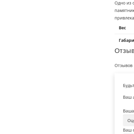
Одно из 
памятник
привлека
Вес
Габар
Отзы
Отзывов 
Будь
Ваш а
Ваша
Ваш 