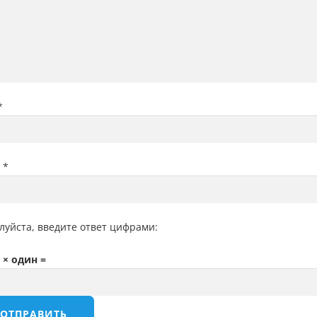
*
l
*
луйста, введите ответ цифрами:
 × один =