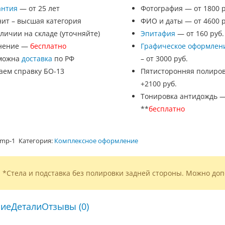
антия
— от 25 лет
Фотография — от 1800 р
нит – высшая категория
ФИО и даты — от 4600 р
личии на складе (уточняйте)
Эпитафия
— от 160 руб.
нение —
бесплатно
Графическое оформлен
можна
доставка
по РФ
– от 3000 руб.
аем справку БО-13
Пятисторонняя полиров
+2100 руб.
Тонировка антидождь 
**
бесплатно
mp-1
Категория:
Комплексное оформление
*Стела и подставка без полировки задней стороны. Можно доп
ие
Детали
Отзывы (0)