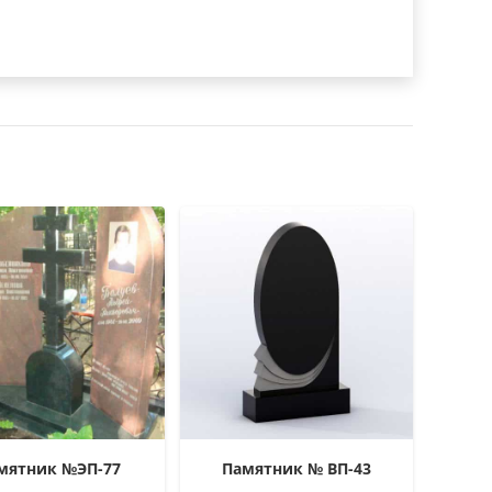
мятник №ЭП-77
Памятник № ВП-43