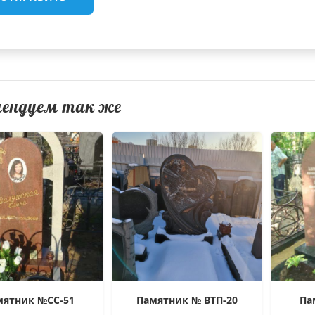
мендуем так же
мятник №СС-51
Памятник № ВТП-20
Па