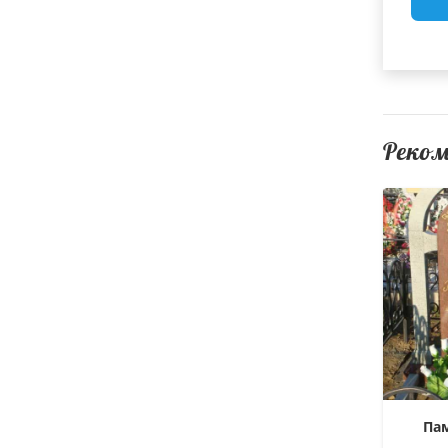
Реко
Па