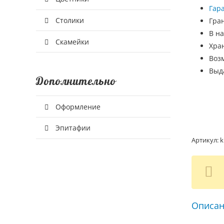
Гар
Столики
Гра
В на
Скамейки
Хра
Воз
Выд
Дополнительно
Оформление
Эпитафии
Артикул:
k
Описан