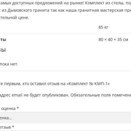
самых доступных предложений на рынке! Комплект из стелы, п
 из Дымовского гранита так как наша гранитная мастерская пре
тельной цене.
85 кг
иты
80 × 40 × 35 см
вы
пока нет.
те первым, кто оставил отзыв на «Комплект № КМП-1»
дрес email не будет опубликован.
Обязательные поля помече
 оценка
*
отзыв
*