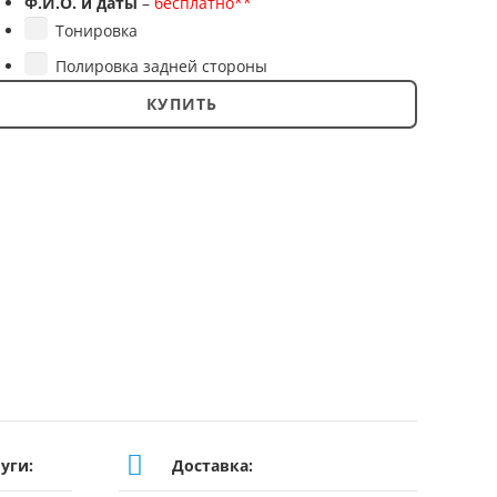
Ф.И.О. и даты
–
бесплатно**
товара
Тонировка
Комплект
Полировка задней стороны
№
КУПИТЬ
КМП-1
уги:
Доставка: