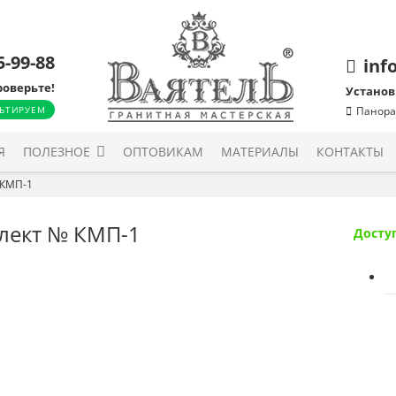
5-99-88
inf
роверьте!
Установ
ЬТИРУЕМ
Панора
Я
ПОЛЕЗНОЕ
ОПТОВИКАМ
МАТЕРИАЛЫ
КОНТАКТЫ
 КМП-1
лект № КМП-1
Досту