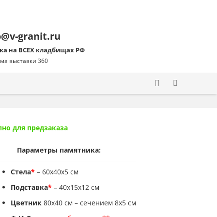
o@v-granit.ru
ка на ВСЕХ кладбищах РФ
ма выставки 360
пно для предзаказа
Параметры памятника:
Стела
*
– 60х40х5 см
Подставка
*
– 40х15х12 см
Цветник
80х40 см – сечением 8х5 см
Количество