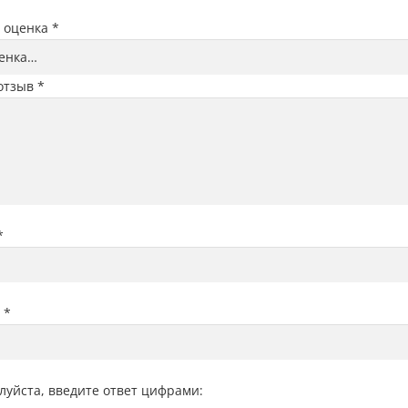
 оценка
*
отзыв
*
*
l
*
луйста, введите ответ цифрами: