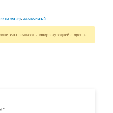
ик на могилу
,
эксклюзивный
олнительно заказать полировку задней стороны.
ны
*