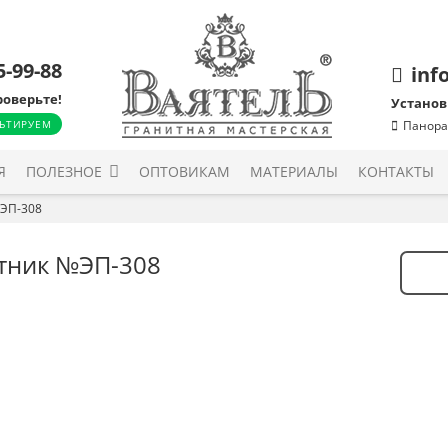
5-99-88
inf
роверьте!
Установ
ЬТИРУЕМ
Панора
Я
ПОЛЕЗНОЕ
ОПТОВИКАМ
МАТЕРИАЛЫ
КОНТАКТЫ
ЭП-308
тник №ЭП-308
Количе
товара
Памят
№ЭП-3