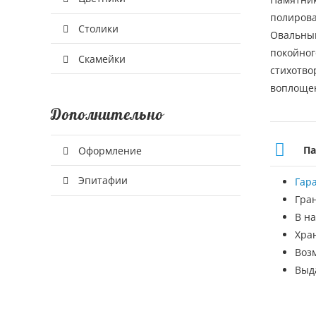
полирова
Столики
Овальный
покойног
Скамейки
стихотво
воплощен
Дополнительно
Па
Оформление
Эпитафии
Гар
Гра
В на
Хра
Воз
Выд