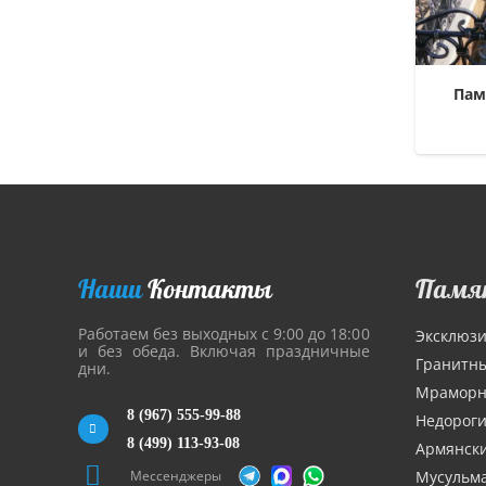
Пам
Наши
Контакты
Памя
Работаем без выходных с 9:00 до 18:00
Эксклюз
и без обеда. Включая праздничные
Гранитн
дни.
Мрамор
8 (967) 555-99-88
Недорог
8 (499) 113-93-08
Армянск
Мессенджеры
Мусульм