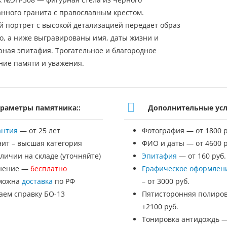
нного гранита с православным крестом.
 портрет с высокой детализацией передает образ
о, а ниже выгравированы имя, даты жизни и
рная эпитафия. Трогательное и благородное
ие памяти и уважения.
раметры памятника::
Дополнительные усл
антия
— от 25 лет
Фотография — от 1800 р
нит – высшая категория
ФИО и даты — от 4600 р
личии на складе (уточняйте)
Эпитафия
— от 160 руб.
нение —
бесплатно
Графическое оформлен
можна
доставка
по РФ
– от 3000 руб.
аем справку БО-13
Пятисторонняя полиров
+2100 руб.
Тонировка антидождь 