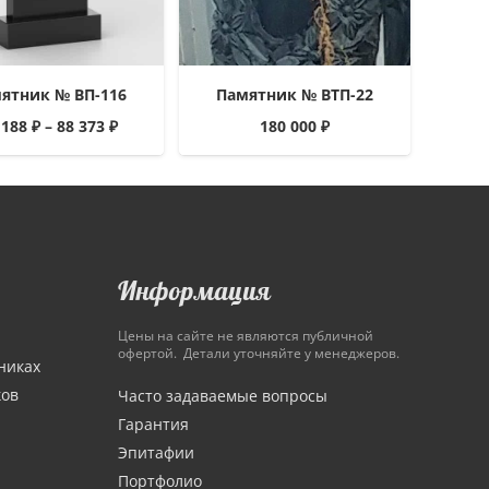
ятник № ВП-116
Памятник № ВТП-22
 188
₽
–
88 373
₽
180 000
₽
Информация
Цены на сайте не являются публичной
офертой. Детали уточняйте у менеджеров.
никах
ков
Часто задаваемые вопросы
Гарантия
Эпитафии
Портфолио