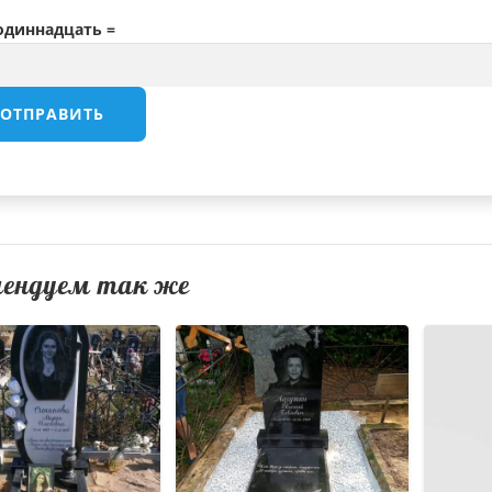
 одиннадцать =
мендуем так же