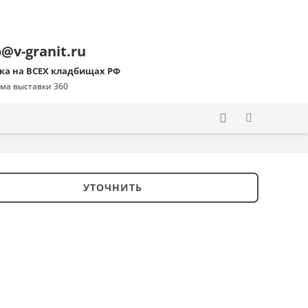
o@v-granit.ru
ка на ВСЕХ кладбищах РФ
ма выставки 360
УТОЧНИТЬ
ство
ник
08