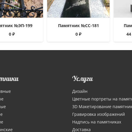
ятник №ЭП-199
Памятник №СС-181
Пам
0
₽
0
₽
44
тники
Услуги
ивные
Дизайн
ые
Цветные портреты на памят
ные
3D Макетирование памятни
ие
Гравировка изображений
ие
Надпись на памятниках
анские
Доставка