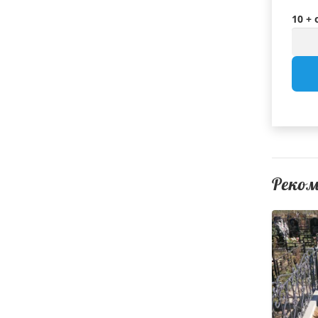
10 +
Реко