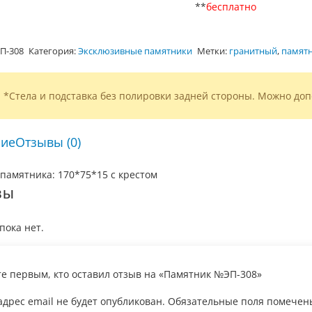
**
бесплатно
П-308
Категория:
Эксклюзивные памятники
Метки:
гранитный
,
памятн
*Стела и подставка без полировки задней стороны. Можно доп
ие
Отзывы (0)
памятника: 170*75*15 с крестом
вы
пока нет.
те первым, кто оставил отзыв на «Памятник №ЭП-308»
дрес email не будет опубликован.
Обязательные поля помече