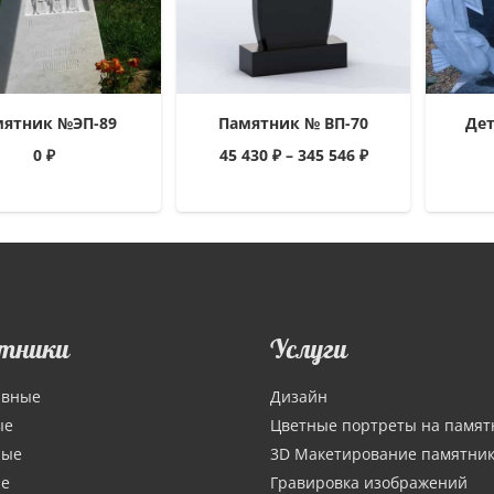
мятник №ЭП-89
Памятник № ВП-70
Де
0
₽
45 430
₽
–
345 546
₽
тники
Услуги
ивные
Дизайн
ые
Цветные портреты на памят
ные
3D Макетирование памятни
ие
Гравировка изображений