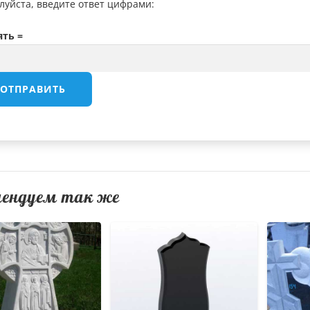
луйста, введите ответ цифрами:
ять =
мендуем так же