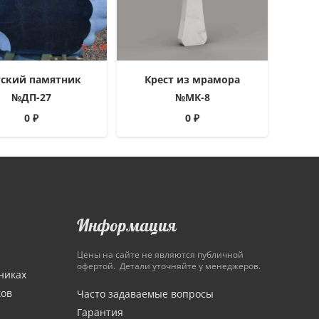
тский памятник
Крест из мрамора
№ДП-27
№МК-8
0
₽
0
₽
Информация
Цены на сайте не являются публичной
офертой. Детали уточняйте у менеджеров.
никах
ков
Часто задаваемые вопросы
Гарантия