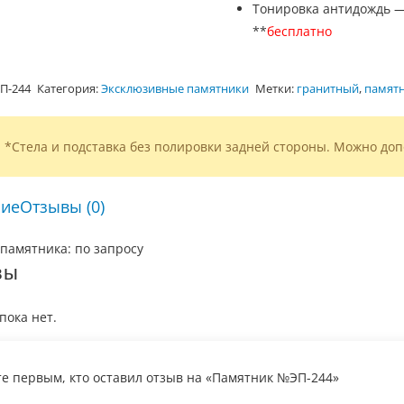
Тонировка антидождь 
**
бесплатно
П-244
Категория:
Эксклюзивные памятники
Метки:
гранитный
,
памятн
*Стела и подставка без полировки задней стороны. Можно доп
ие
Отзывы (0)
памятника: по запросу
вы
пока нет.
те первым, кто оставил отзыв на «Памятник №ЭП-244»