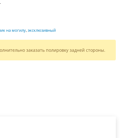
—
ик на могилу
,
эксклюзивный
олнительно заказать полировку задней стороны.