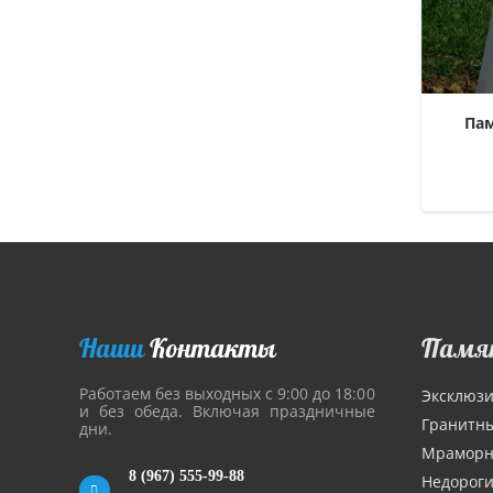
Па
Наши
Контакты
Памя
Работаем без выходных с 9:00 до 18:00
Эксклюз
и без обеда. Включая праздничные
Гранитн
дни.
Мрамор
8 (967) 555-99-88
Недорог