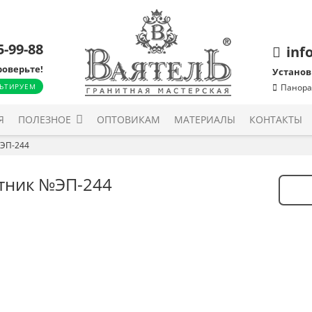
5-99-88
inf
роверьте!
Установ
ЬТИРУЕМ
Панора
Я
ПОЛЕЗНОЕ
ОПТОВИКАМ
МАТЕРИАЛЫ
КОНТАКТЫ
ЭП-244
тник №ЭП-244
Количе
товара
Памят
№ЭП-2