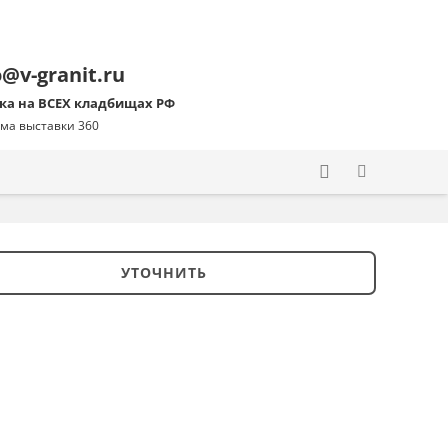
o@v-granit.ru
ка на ВСЕХ кладбищах РФ
ма выставки 360
УТОЧНИТЬ
ство
ник
44