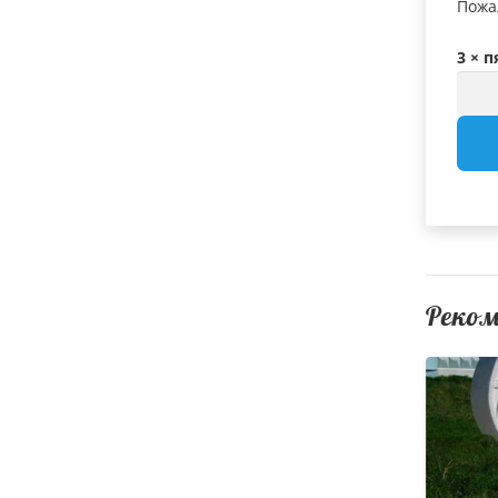
Пожа
3 × п
Реко