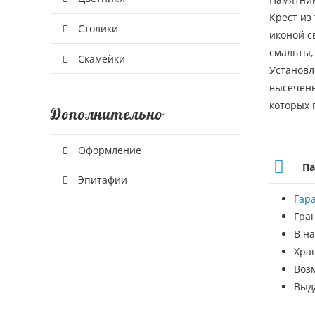
Крест из
Столики
иконой с
смальты,
Скамейки
Установл
высеченн
которых 
Дополнительно
Оформление
Па
Эпитафии
Гар
Гра
В на
Хра
Воз
Выд