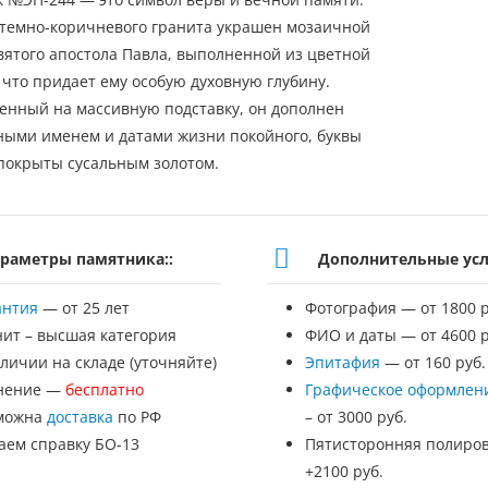
 темно-коричневого гранита украшен мозаичной
вятого апостола Павла, выполненной из цветной
 что придает ему особую духовную глубину.
енный на массивную подставку, он дополнен
ыми именем и датами жизни покойного, буквы
покрыты сусальным золотом.
раметры памятника::
Дополнительные усл
антия
— от 25 лет
Фотография — от 1800 р
нит – высшая категория
ФИО и даты — от 4600 р
личии на складе (уточняйте)
Эпитафия
— от 160 руб.
нение —
бесплатно
Графическое оформлен
можна
доставка
по РФ
– от 3000 руб.
аем справку БО-13
Пятисторонняя полиров
+2100 руб.