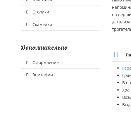
напомина
Столики
на верши
детализа
Скамейки
трогател
Дополнительно
Па
Оформление
Гар
Эпитафии
Гра
В на
Хра
Воз
Выд