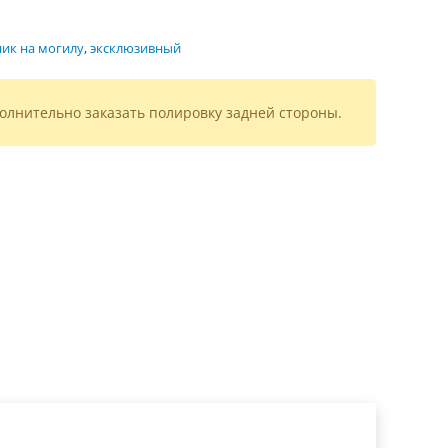
ик на могилу
,
эксклюзивный
олнительно заказать полировку задней стороны.