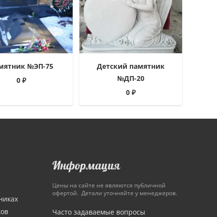
мятник №ЭП-75
Детский памятник
№ДП-20
0
₽
0
₽
Информация
Цены на сайте не являются публичной
офертой. Детали уточняйте у менеджеров.
никах
ков
Часто задаваемые вопросы