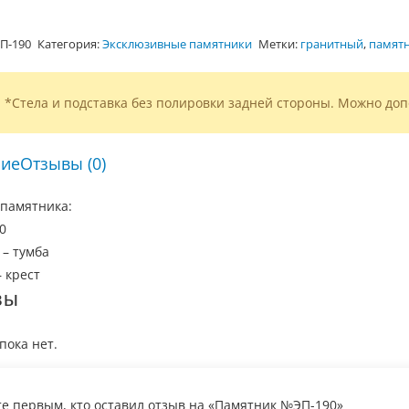
П-190
Категория:
Эксклюзивные памятники
Метки:
гранитный
,
памятн
*Стела и подставка без полировки задней стороны. Можно доп
ие
Отзывы (0)
памятника:
0
 – тумба
 крест
вы
пока нет.
те первым, кто оставил отзыв на «Памятник №ЭП-190»