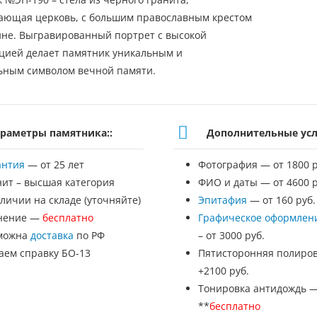
ющая церковь, с большим православным крестом
не. Выгравированный портрет с высокой
цией делает памятник уникальным и
ьным символом вечной памяти.
раметры памятника::
Дополнительные усл
антия
— от 25 лет
Фотография — от 1800 р
нит – высшая категория
ФИО и даты — от 4600 р
личии на складе (уточняйте)
Эпитафия
— от 160 руб.
нение —
бесплатно
Графическое оформлен
можна
доставка
по РФ
– от 3000 руб.
аем справку БО-13
Пятисторонняя полиров
+2100 руб.
Тонировка антидождь 
**
бесплатно