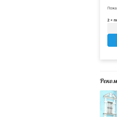
Пожа
2 × п
Реко