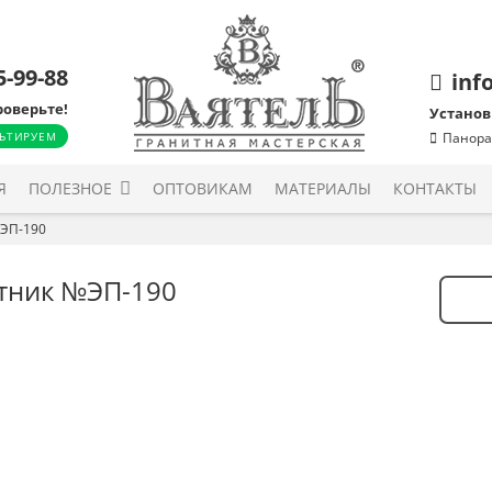
5-99-88
inf
роверьте!
Установ
ЬТИРУЕМ
Панора
Я
ПОЛЕЗНОЕ
ОПТОВИКАМ
МАТЕРИАЛЫ
КОНТАКТЫ
ЭП-190
тник №ЭП-190
Количе
товара
Памят
№ЭП-1