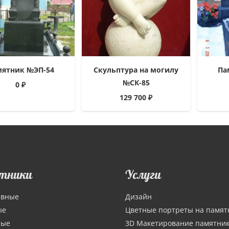
мятник №ЭП-54
Скульптура на могилу
Па
№СК-85
0
₽
129 700
₽
тники
Услуги
ивные
Дизайн
ые
Цветные портреты на памят
ные
3D Макетирование памятни