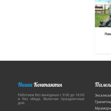
Па
Наши
Контакты
Памя
Работаем без выходных с 9:00 до 18:00
Эксклюз
и без обеда. Включая праздничные
Гранитн
дни.
Мрамор