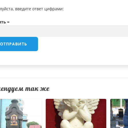
луйста, введите ответ цифрами:
ять =
мендуем так же