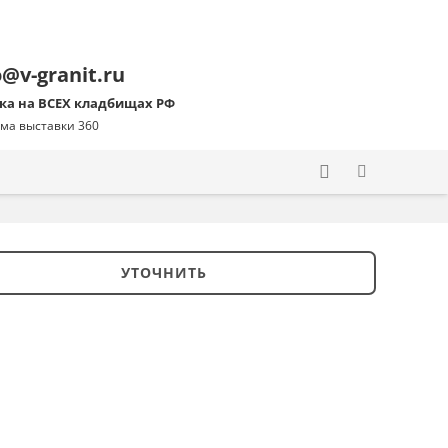
o@v-granit.ru
ка на ВСЕХ кладбищах РФ
ма выставки 360
УТОЧНИТЬ
ство
ник
90